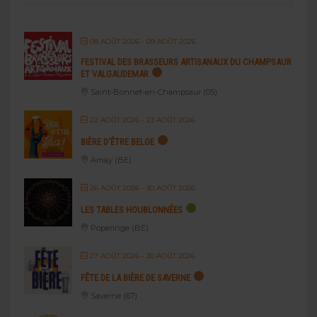
08 AOÛT 2026
- 09 AOÛT 2026
FESTIVAL DES BRASSEURS ARTISANAUX DU CHAMPSAUR
ET VALGAUDEMAR
Saint-Bonnet-en-Champsaur (05)
22 AOÛT 2026
- 23 AOÛT 2026
BIÈRE D’ÊTRE BELGE
Amay (BE)
26 AOÛT 2026
- 30 AOÛT 2026
LES TABLES HOUBLONNÉES
Poperinge (BE)
27 AOÛT 2026
- 30 AOÛT 2026
FÊTE DE LA BIÈRE DE SAVERNE
Saverne (67)