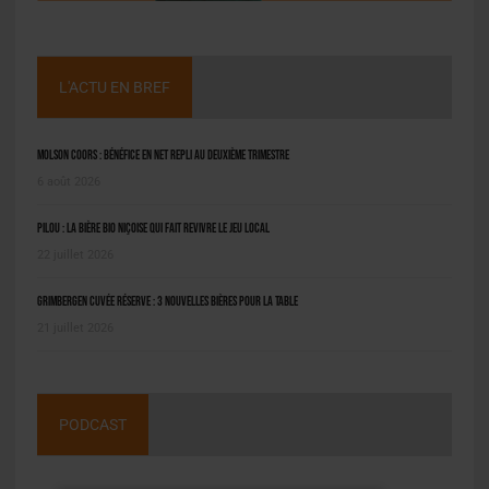
L'ACTU EN BREF
Molson Coors : bénéfice en net repli au deuxième trimestre
6 août 2026
Pilou : la bière bio niçoise qui fait revivre le jeu local
22 juillet 2026
Grimbergen Cuvée Réserve : 3 nouvelles bières pour la table
21 juillet 2026
PODCAST