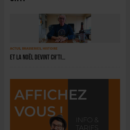
ACTUS
,
BRASSERIES
,
HISTOIRE
Et la Noël devint Ch’ti…