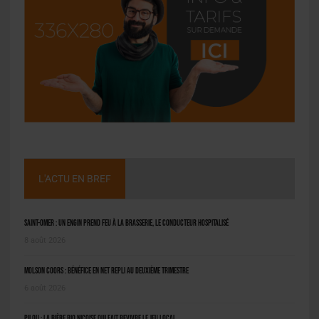
L'ACTU EN BREF
Saint-Omer : un engin prend feu à la brasserie, le conducteur hospitalisé
8 août 2026
Molson Coors : bénéfice en net repli au deuxième trimestre
6 août 2026
Pilou : la bière bio niçoise qui fait revivre le jeu local