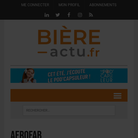
ME CONNECTER
MON PROFIL
ABONNEMENTS
aerofab