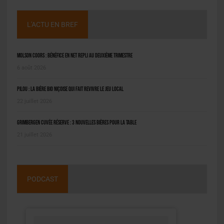
L'ACTU EN BREF
Molson Coors : bénéfice en net repli au deuxième trimestre
6 août 2026
Pilou : la bière bio niçoise qui fait revivre le jeu local
22 juillet 2026
Grimbergen Cuvée Réserve : 3 nouvelles bières pour la table
21 juillet 2026
PODCAST