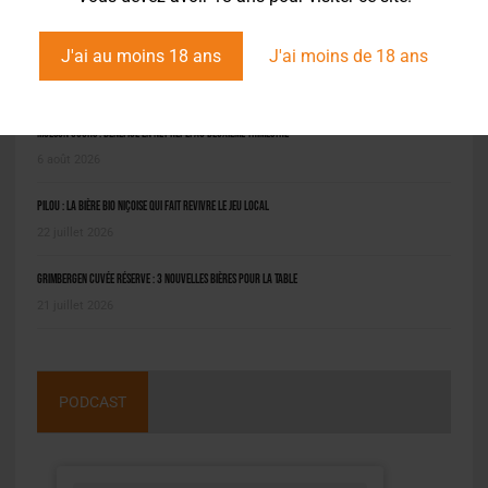
J'ai au moins 18 ans
J'ai moins de 18 ans
L'ACTU EN BREF
Molson Coors : bénéfice en net repli au deuxième trimestre
6 août 2026
Pilou : la bière bio niçoise qui fait revivre le jeu local
22 juillet 2026
Grimbergen Cuvée Réserve : 3 nouvelles bières pour la table
21 juillet 2026
PODCAST