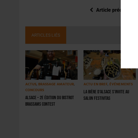
Article précédent
ARTICLES LIÉS
ACTUS
,
BRASSAGE AMATEUR
,
ACTU EN BREF
,
ÉVÉNEMENTS
CONCOURS
La bière d’Alsace s’invite au
Alsace – 2e édition du Bistrot
salon Festivitas
Brassams Contest