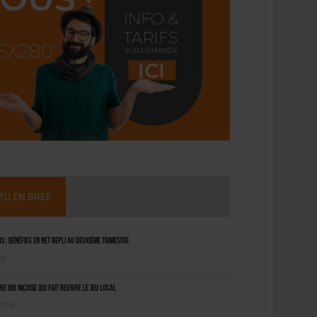
CTU EN BREF
 : bénéfice en net repli au deuxième trimestre
26
ère bio niçoise qui fait revivre le jeu local
 2026