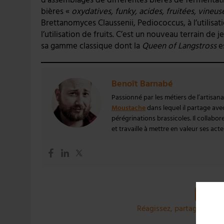
bières «
oxydatives, funky, acides, fruitées, vineus
Brettanomyces Claussenii, Pediococcus, à l’utilisat
l’utilisation de fruits. C’est un nouveau terrain de
sa gamme classique dont la
Queen of Langstross
es
Benoît Barnabé
Passionné par les métiers de l’artisan
Moustache
dans lequel il partage ave
pérégrinations brassicoles. Il collabor
et travaille à mettre en valeur ses acte
Réagissez, partagez et co