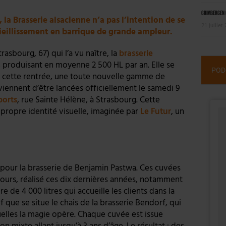
Grimbergen C
 la Brasserie alsacienne n’a pas l’intention de se
21 juillet
 vieillissement en barrique de grande ampleur.
asbourg, 67) qui l’a vu naître, la
brasserie
e, produisant en moyenne 2 500 HL par an. Elle se
POD
n cette rentrée, une toute nouvelle gamme de
viennent d’être lancées officiellement le samedi 9
ports
, rue Sainte Hélène, à Strasbourg. Cette
propre identité visuelle, imaginée par
Le Futur
, un
 pour la brasserie de Benjamin Pastwa. Ces cuvées
 cours, réalisé ces dix dernières années, notamment
e de 4 000 litres qui accueille les clients dans la
 que se situe le chais de la brasserie Bendorf, qui
uelles la magie opère. Chaque cuvée est issue
 mixte allant jusqu’à 3 ans d’âge. Le résultat : des