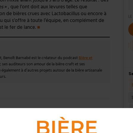
es
» , que l’ont doit aux levures telles que
ion de bières crues avec Lactobacillus ou encore à
 jeu qui s’offre à toute l’équipe, en complément de
t le fer de lance.
■
at, Benoît Barnabé est le créateur du podcast
Bière et
c ses auditeurs son amour de la bière craft et ses
e également à d’autres projets autour de la bière artisanale
urs.
mmentez l’info brassicole.