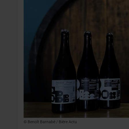
31 JUILLET 2026
|
JUIN EN CHR : LA BIÈRE RESTE EN TÊTE, POUR
6 AOÛT 2026
|
SAVERNE : LA FÊTE DE LA BIÈRE SOUFFLE SA 15E B
© Benoît Barnabé / Bière Actu