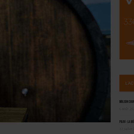
SUIVIE PAR LES NO/LOW [ÉTUDE]
OUGIE
L'A
Molson Coors
6 août 20
Pilou : la bi
22 juillet