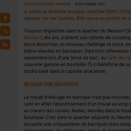
POSTÉ PAR
BENOÎT BARNABÉ
18 SEPTEMBRE 2023
A peine sa dixième bougies soufflée (2013-2023),
reposer sur ses lauriers. Elle lance un projet de
Toujours implantée dans le quartier du Neudorf (Str
Bendorf
, dix ans, a atteint son rythme de croisièr
lance désormais un nouveau challenge et lance, e
bières élevées en barriques. Déjà trois références 
septembre lors d’une ‘prise de bec’, au
Café des S
nouvelle gamme en bouteille 75 cl bénéficie de sa 
studio basé dans la capitale alsacienne.
Un savoir-faire déjà éprouvé
Le travail d’élevage en barrique n’est pas nouveau
sont en effet l’aboutissement d’un travail au long
au travers des cuvées
Rodéo
, élevées dans le foudr
boutique. C’est dans le quartier adjacent du Neuhof
accueille une cinquantaine de barriques dans lesq
d’assemblages de différentes bières de fermentation