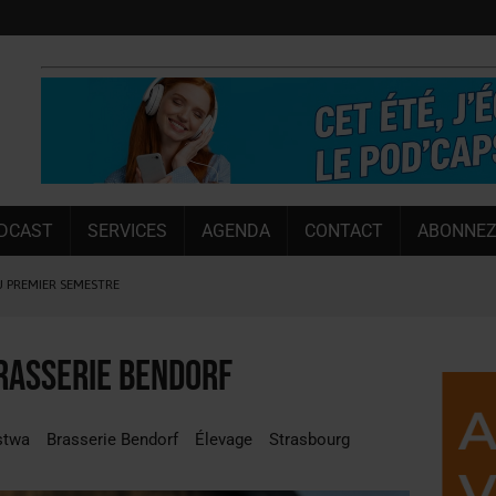
DCAST
SERVICES
AGENDA
CONTACT
ABONNEZ
U PREMIER SEMESTRE
 CAPACITÉ DE 50 %
E L’ÉTÉ
brasserie Bendorf
NT LE MARCHÉ [ÉTUDE]
NY MARTIN
stwa
Brasserie Bendorf
Élevage
Strasbourg
, PIONNIÈRE EN ILLE-ET-VILAINE