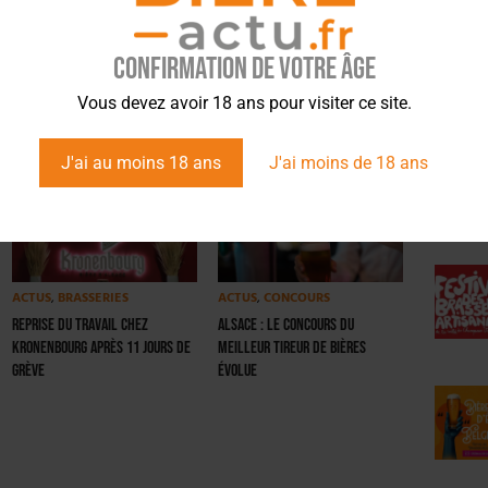
Article suivant
Confirmation de votre âge
ÉVÉ
Vous devez avoir 18 ans pour visiter ce site.
J'ai au moins 18 ans
J'ai moins de 18 ans
ACTUS
,
BRASSERIES
ACTUS
,
CONCOURS
Reprise du travail chez
Alsace : Le concours du
Kronenbourg après 11 jours de
Meilleur tireur de bières
grève
évolue