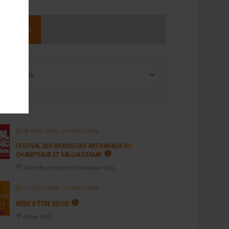
NEMENTS
08 AOÛT 2026
- 09 AOÛT 2026
FESTIVAL DES BRASSEURS ARTISANAUX DU
CHAMPSAUR ET VALGAUDEMAR
Saint-Bonnet-en-Champsaur (05)
22 AOÛT 2026
- 23 AOÛT 2026
BIÈRE D’ÊTRE BELGE
Amay (BE)