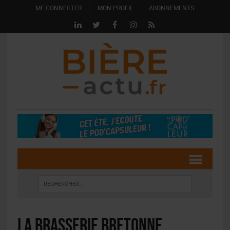
ME CONNECTER
MON PROFIL
ABONNEMENTS
La brasserie bretonne