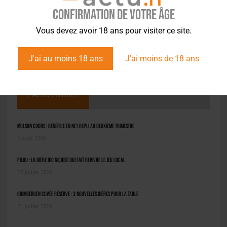
Confirmation de votre âge
Vous devez avoir 18 ans pour visiter ce site.
J'ai au moins 18 ans
J'ai moins de 18 ans
L'ACTU EN BREF
Molson Coors : bénéfice en net repli au deuxième trimestre
6 août 2026
Pilou : la bière bio niçoise qui fait revivre le jeu local
22 juillet 2026
Grimbergen Cuvée Réserve : 3 nouvelles bières pour la table
21 juillet 2026