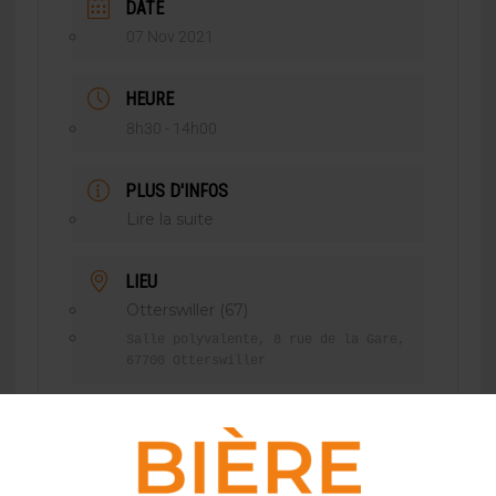
DATE
07 Nov 2021
HEURE
8h30 - 14h00
PLUS D'INFOS
Lire la suite
LIEU
Otterswiller (67)
Salle polyvalente, 8 rue de la Gare,
67700 Otterswiller
CATÉGORIE
Salon/Festival