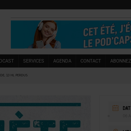
DCAST
SERVICES
AGENDA
CONTACT
ABONNEZ
ÈDE, 13 HL PERDUS
 LA CHIMAY BLEUE
OUGIE
 SEMESTRE
DAT
 CAPACITÉ DE 50 %
06 A
E L’ÉTÉ