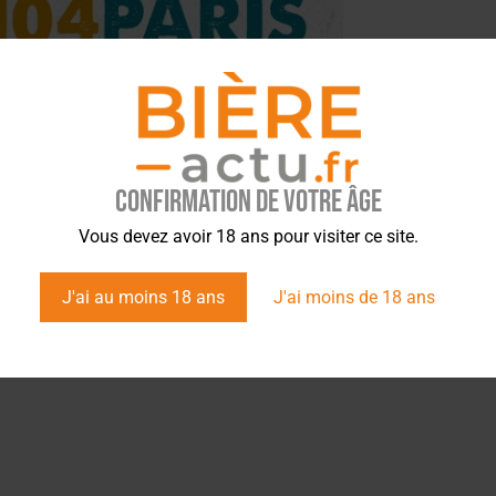
Confirmation de votre âge
Vous devez avoir 18 ans pour visiter ce site.
J'ai au moins 18 ans
J'ai moins de 18 ans
tez l’info brassicole.