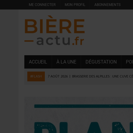
ME CONNECTER
MON PROFIL
ABONNEMENTS
ACCUEIL
À LA UNE
DÉGUSTATION
PO
#FLASH
7 AOÛT 2026
|
BRASSERIE DES ALPILLES : UNE CUVE C
7 AOÛT 2026
|
LA GRANDE RÉSERVE 2026 CÉLÈBRE LES 70 ANS DE
6 AOÛT 2026
|
SAVERNE : LA FÊTE DE LA BIÈRE SOUFFLE SA 15E B
5 AOÛT 2026
|
HEINEKEN A SUPPRIMÉ 3 000 POSTES AU PREMIER
5 AOÛT 2026
|
ISÈRE : LA BRASSERIE DU DAUPHINÉ AUGMENTE SA
4 AOÛT 2026
|
DESPERADOS AVENIDA : 3 INNOVATIONS LATINES D