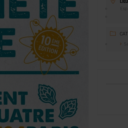
LIEU
NT LE MARCHÉ [ÉTUDE]
Esp
2025
CAT
Sa