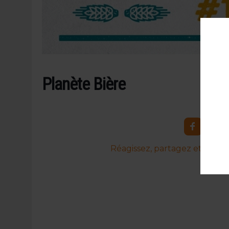
Planète Bière
Réagissez, partagez et commen