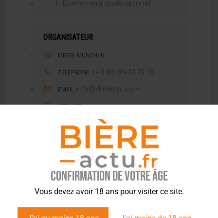
Événement professionnel
ORGANISATEUR
MESSE MÜNCHEN
+49 89 94 91 13 18
TÉLÉPHONE
info@drinktec.com
EMAIL
SITE WEB
https://drinktec.com/en/
Site officiel
Confirmation de votre âge
Vous devez avoir 18 ans pour visiter ce site.
PARTAGEZ CET ÉVÉNEMENT