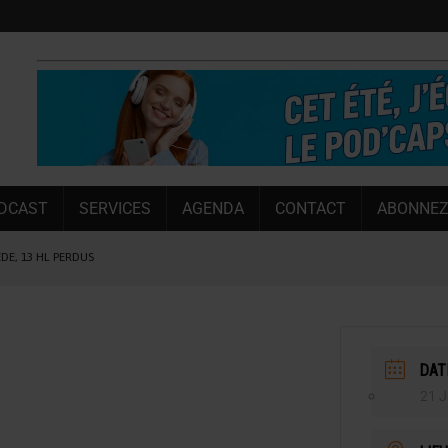
DCAST
SERVICES
AGENDA
CONTACT
ABONNEZ
ÈDE, 13 HL PERDUS
 LA CHIMAY BLEUE
OUGIE
 SEMESTRE
DAT
 CAPACITÉ DE 50 %
21 J
E L’ÉTÉ