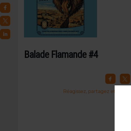
4 AOÛT 2026
|
LA GÉNÉRATION Z ET LA MODÉRATION RÉINVENTE
7 AOÛT 2026
|
LES EXPORTATIONS DE L’UE CHUTENT DE 11 % EN 
Balade Flamande #4
Réagissez, partagez et commen