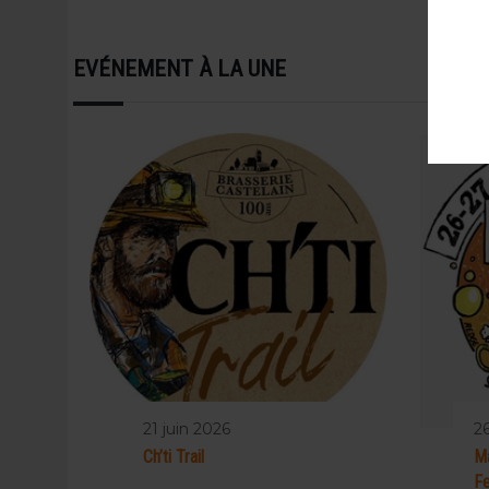
EVÉNEMENT À LA UNE
21 juin 2026
2
Ch’ti Trail
Ma
Fe