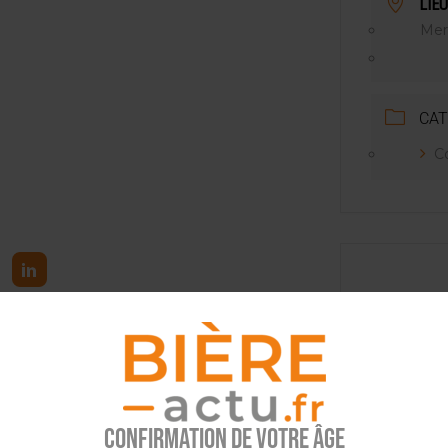
LIEU
NT LE MARCHÉ [ÉTUDE]
Merv
2025
CAT
C
tez l’info brassicole.
Confirmation de votre âge