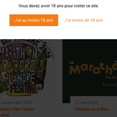
Vous devez avoir 18 ans pour visiter ce site.
J'ai au moins 18 ans
J'ai moins de 18 ans
6 septembre 2026
22 mai 2026
rathon Bière Flandre
Marathon de la Bière
stival