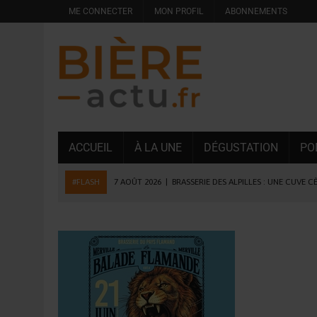
ME CONNECTER
MON PROFIL
ABONNEMENTS
ACCUEIL
À LA UNE
DÉGUSTATION
PO
#FLASH
7 AOÛT 2026
|
BRASSERIE DES ALPILLES : UNE CUVE C
7 AOÛT 2026
|
LA GRANDE RÉSERVE 2026 CÉLÈBRE LES 70 ANS DE
6 AOÛT 2026
|
SAVERNE : LA FÊTE DE LA BIÈRE SOUFFLE SA 15E B
5 AOÛT 2026
|
HEINEKEN A SUPPRIMÉ 3 000 POSTES AU PREMIER
5 AOÛT 2026
|
ISÈRE : LA BRASSERIE DU DAUPHINÉ AUGMENTE SA
4 AOÛT 2026
|
DESPERADOS AVENIDA : 3 INNOVATIONS LATINES D