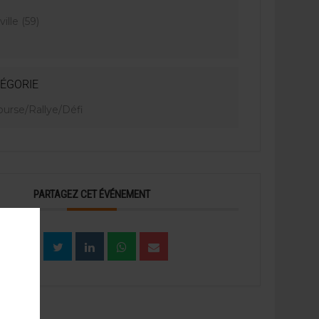
ille (59)
ÉGORIE
ourse/Rallye/Défi
PARTAGEZ CET ÉVÉNEMENT