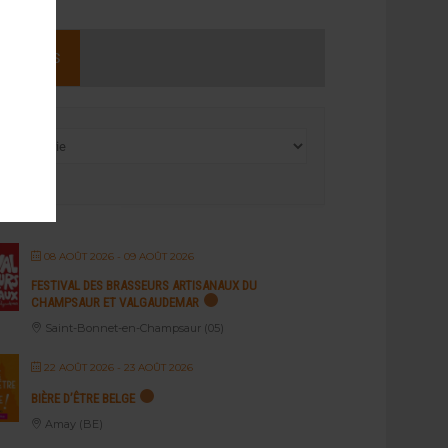
NEMENTS
08 AOÛT 2026
- 09 AOÛT 2026
FESTIVAL DES BRASSEURS ARTISANAUX DU
CHAMPSAUR ET VALGAUDEMAR
Saint-Bonnet-en-Champsaur (05)
22 AOÛT 2026
- 23 AOÛT 2026
BIÈRE D’ÊTRE BELGE
Amay (BE)