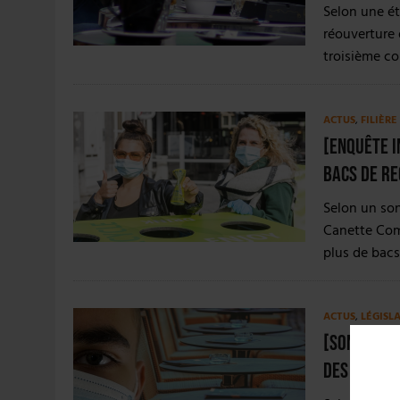
Selon une ét
réouverture 
troisième co
ACTUS
,
FILIÈRE
[ENQUÊTE I
bacs de re
Selon un so
Canette Comp
plus de bacs
ACTUS
,
LÉGISL
[SONDAGE] 
des bars e