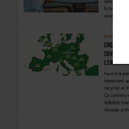
Selon un son
Echos et Rad
assez inquiè
ACTUS
,
FILIÈRE
Enquête in
Covid-19 r
l’environ
Face à la pa
important qu
recycler et 91
Ce contenu 
Adhérer mai
Already a 