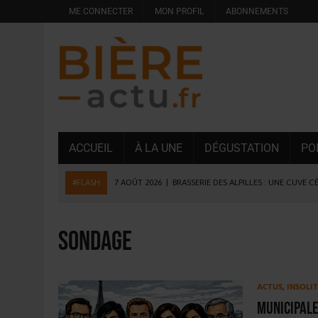
ME CONNECTER
MON PROFIL
ABONNEMENTS
ACCUEIL
À LA UNE
DÉGUSTATION
PO
#FLASH
7 AOÛT 2026
|
BRASSERIE DES ALPILLES : UNE CUVE C
7 AOÛT 2026
|
LA GRANDE RÉSERVE 2026 CÉLÈBRE LES 70 ANS DE
6 AOÛT 2026
|
SAVERNE : LA FÊTE DE LA BIÈRE SOUFFLE SA 15E B
sondage
5 AOÛT 2026
|
HEINEKEN A SUPPRIMÉ 3 000 POSTES AU PREMIER
5 AOÛT 2026
|
ISÈRE : LA BRASSERIE DU DAUPHINÉ AUGMENTE SA
ACTUS
,
INSOLI
4 AOÛT 2026
|
DESPERADOS AVENIDA : 3 INNOVATIONS LATINES D
Municipale