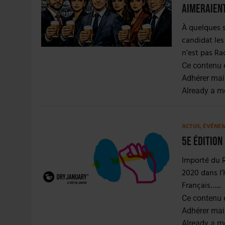
4 AOÛT 2026
|
LA GÉNÉRATION Z ET LA MODÉRATION RÉINVENTE
aimeraient
7 AOÛT 2026
|
LES EXPORTATIONS DE L’UE CHUTENT DE 11 % EN 
À quelques s
candidat les
n’est pas Rac
Ce contenu 
Adhérer mai
Already a 
ACTUS
,
ÉVÉNE
5e édition
Importé du R
2020 dans l’
Français…...
Ce contenu 
Adhérer mai
Already a 