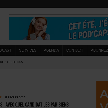
DCAST
SERVICES
AGENDA
CONTACT
ABONNEZ
ÈDE, 13 HL PERDUS
 LA CHIMAY BLEUE
OUGIE
 SEMESTRE
 CAPACITÉ DE 50 %
TE
19 FÉVRIER 2026
E L’ÉTÉ
s : avec quel candidat les Parisiens