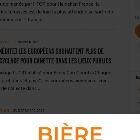
ude menée par l’IFOP pour Heineken France, la
des terrasses est de loin la plus attendue au sortir du
nfinement. 2 français…
 AVAL
13 JANVIER 2021
NÉDITE] Les Européens souhaitent plus de
cyclage pour canette dans les lieux publics
ndage LUCID réalisé pour Every Can Counts (Chaque
te) dans 14 pays*, les européens aimeraient voir
 de collecte dans…
ATION
23 DÉCEMBRE 2020
– 56 % des français opposés à la fermeture
t restaurants jusqu’au 20 janvier