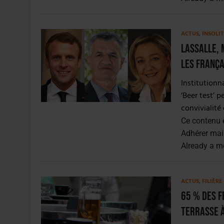
ACTUS
,
INSOLI
Lassalle, 
les França
Institutionn
‘Beer test’ p
convivialité
Ce contenu 
Adhérer mai
Already a 
ACTUS
,
FILIÈRE
65 % des F
terrasse à