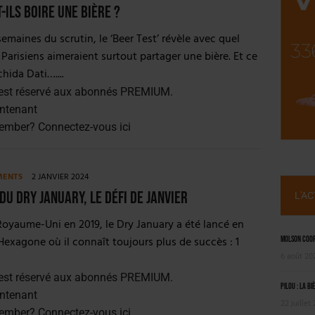
NT LE MARCHÉ [ÉTUDE]
-ils boire une bière ?
2025
emaines du scrutin, le ‘Beer Test’ révèle avec quel
 Parisiens aimeraient surtout partager une bière. Et ce
hida Dati…....
est réservé aux abonnés PREMIUM.
ntenant
member?
Connectez-vous ici
MENTS
2 JANVIER 2024
 du Dry January, le Défi De Janvier
L'A
oyaume-Uni en 2019, le Dry January a été lancé en
Hexagone où il connaît toujours plus de succès : 1
Molson Coors
6 août 20
est réservé aux abonnés PREMIUM.
Pilou : la bi
ntenant
22 juillet
member?
Connectez-vous ici