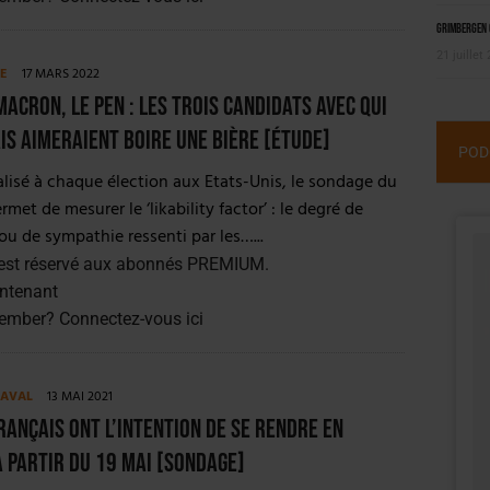
Grimbergen C
21 juillet
TE
17 MARS 2022
Macron, Le Pen : les trois candidats avec qui
is aimeraient boire une bière [ÉTUDE]
POD
alisé à chaque élection aux Etats-Unis, le sondage du
ermet de mesurer le ‘likability factor’ : le degré de
 ou de sympathie ressenti par les…...
est réservé aux abonnés PREMIUM.
ntenant
member?
Connectez-vous ici
 AVAL
13 MAI 2021
rançais ont l’intention de se rendre en
 partir du 19 mai [SONDAGE]