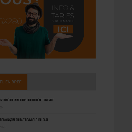
CTU EN BREF
 : bénéfice en net repli au deuxième trimestre
26
ère bio niçoise qui fait revivre le jeu local
 2026