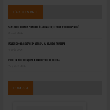
L'ACTU EN BREF
Saint-Omer : un engin prend feu à la brasserie, le conducteur hospitalisé
8 août 2026
Molson Coors : bénéfice en net repli au deuxième trimestre
6 août 2026
Pilou : la bière bio niçoise qui fait revivre le jeu local
22 juillet 2026
PODCAST