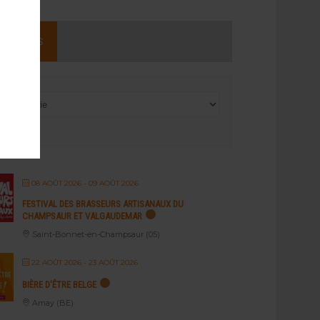
NEMENTS
08 AOÛT 2026
- 09 AOÛT 2026
FESTIVAL DES BRASSEURS ARTISANAUX DU
CHAMPSAUR ET VALGAUDEMAR
Saint-Bonnet-en-Champsaur (05)
22 AOÛT 2026
- 23 AOÛT 2026
BIÈRE D’ÊTRE BELGE
Amay (BE)