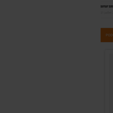
BAPBAP surfe
21 juillet
POD