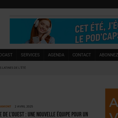
DCAST
SERVICES
AGENDA
CONTACT
ABONNEZ
 LATINES DE L’ÉTÉ
NT LE MARCHÉ [ÉTUDE]
NY MARTIN
, PIONNIÈRE EN ILLE-ET-VILAINE
SUIVIE PAR LES NO/LOW [ÉTUDE]
E AMONT
2 AVRIL 2025
ILLE ALUMINIUM
e de l’Ouest : une nouvelle équipe pour un