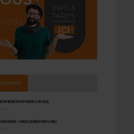
CTU EN BREF
ère bio niçoise qui fait revivre le jeu local
 2026
uvée Réserve : 3 nouvelles bières pour la table
 2026