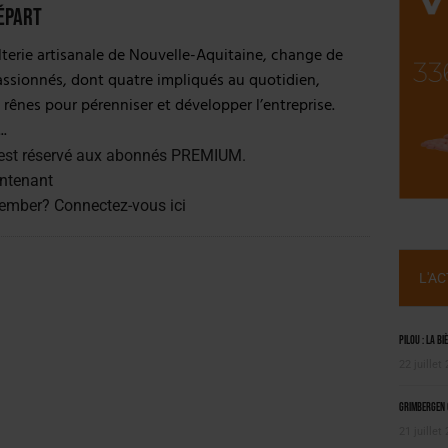
 SEMESTRE
épart
 CAPACITÉ DE 50 %
terie artisanale de Nouvelle-Aquitaine, change de
assionnés, dont quatre impliqués au quotidien,
 rênes pour pérenniser et développer l’entreprise.
.
est réservé aux abonnés PREMIUM.
ntenant
member?
Connectez-vous ici
L'A
Pilou : la bi
22 juillet
Grimbergen C
21 juillet