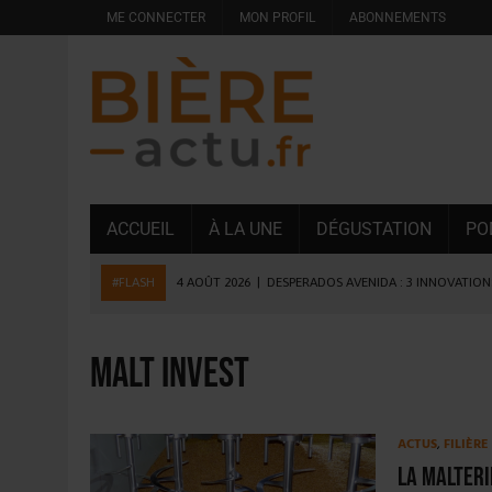
ME CONNECTER
MON PROFIL
ABONNEMENTS
ACCUEIL
À LA UNE
DÉGUSTATION
PO
#FLASH
4 AOÛT 2026
|
DESPERADOS AVENIDA : 3 INNOVATIONS
4 AOÛT 2026
|
LA GÉNÉRATION Z ET LA MODÉRATION RÉINVENTE
3 AOÛT 2026
|
CONSOMMATION : LA VISION DU GROUPE ANTHO
Malt Invest
31 JUILLET 2026
|
PODCAST – BRASSERIE SAINTE COLOMBE, 30 ANS
31 JUILLET 2026
|
JUIN EN CHR : LA BIÈRE RESTE EN TÊTE, POUR
ACTUS
,
FILIÈR
30 JUILLET 2026
|
EMBALLAGE DURABLE : LE BOOM DE LA BOUTE
La Malteri