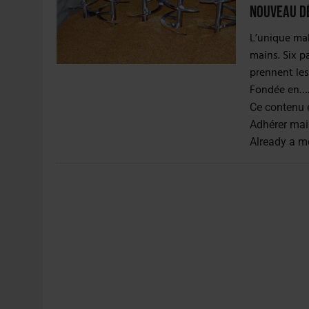
5 AOÛT 2026
|
HEINEKEN A SUPPRIMÉ 3 000 POSTES AU PREMIER
nouveau d
5 AOÛT 2026
|
ISÈRE : LA BRASSERIE DU DAUPHINÉ AUGMENTE SA
L’unique mal
mains. Six p
prennent les
Fondée en…..
Ce contenu 
Adhérer mai
Already a 