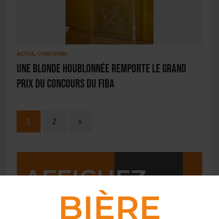
ACTUS
,
CONCOURS
Une blonde houblonnée remporte le Grand
prix du concours du FIBA
1
2
»