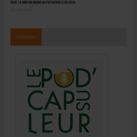
Pilou : la bière bio niçoise qui fait revivre le jeu local
22 juillet 2026
PODCAST