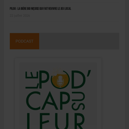
Pilou : la bière bio niçoise qui fait revivre le jeu local
22 juillet 2026
PODCAST