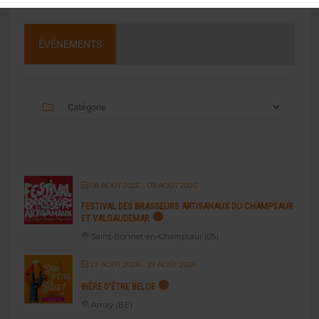
ÉVÉNEMENTS
08 AOÛT 2026
- 09 AOÛT 2026
FESTIVAL DES BRASSEURS ARTISANAUX DU CHAMPSAUR
ET VALGAUDEMAR
Saint-Bonnet-en-Champsaur (05)
22 AOÛT 2026
- 23 AOÛT 2026
BIÈRE D’ÊTRE BELGE
Amay (BE)