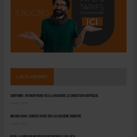
L'ACTU EN BREF
Saint-Omer : un engin prend feu à la brasserie, le conducteur hospitalisé
8 août 2026
Molson Coors : bénéfice en net repli au deuxième trimestre
6 août 2026
Pilou : la bière bio niçoise qui fait revivre le jeu local