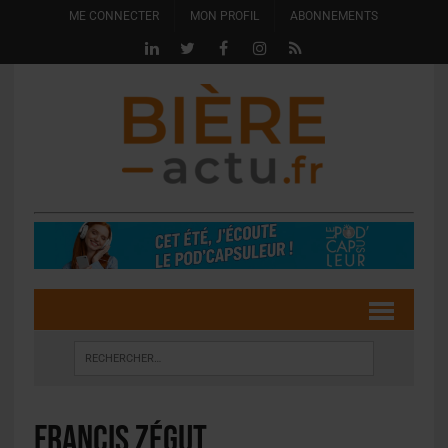
ME CONNECTER
MON PROFIL
ABONNEMENTS
francis zégut