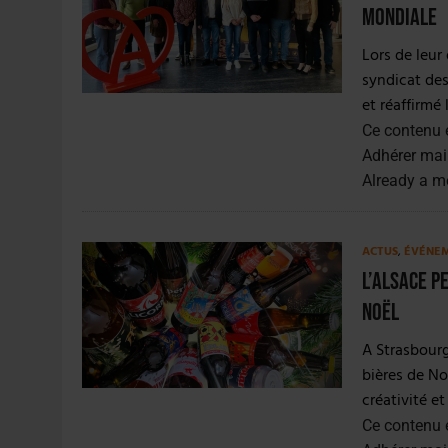
30 JUILLET 2026
|
EMBALLAGE DURABLE : LE BOOM DE LA BOUTE
mondiale
5 AOÛT 2026
|
HEINEKEN A SUPPRIMÉ 3 000 POSTES AU PREMIER
Lors de leur
syndicat des
et réaffirmé 
Ce contenu 
Adhérer mai
Already a 
ACTUS
,
ÉVÉNE
L’Alsace p
Noël
A Strasbourg,
bières de No
créativité e
Ce contenu 