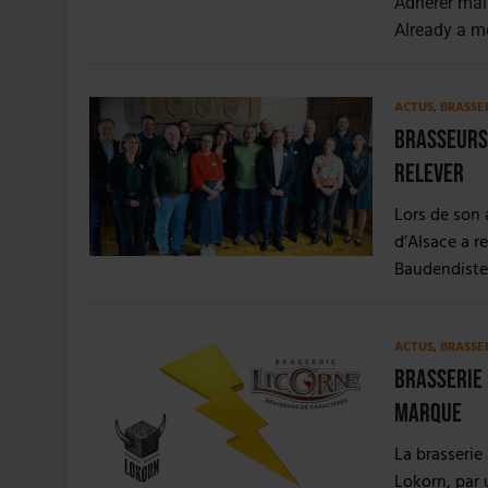
Adhérer mai
Already a 
ACTUS
,
BRASSE
Brasseurs 
relever
Lors de son 
d’Alsace a r
Baudendistel
ACTUS
,
BRASSE
Brasserie 
marque
La brasserie
Lokorn, par 