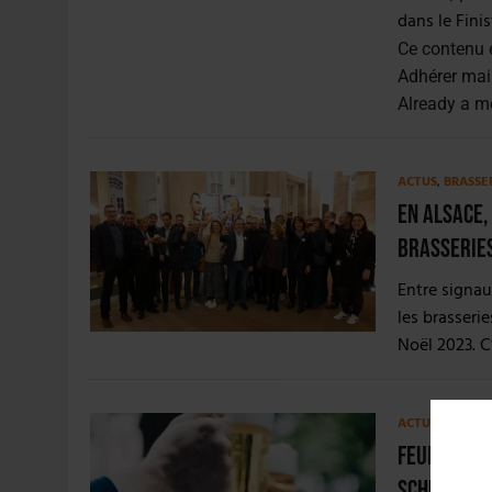
dans le Finis
Ce contenu 
Adhérer mai
Already a 
ACTUS
,
BRASSE
En Alsace,
brasseries
Entre signau
les brasserie
Noël 2023. C
ACTUS
,
ÉVÉNE
Feuilleton
Schiltighe