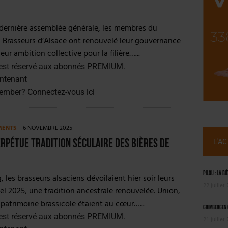
ILLE ALUMINIUM
 SEMESTRE
 dernière assemblée générale, les membres du
 Brasseurs d’Alsace ont renouvelé leur gouvernance
leur ambition collective pour la filière…...
est réservé aux abonnés PREMIUM.
ntenant
member?
Connectez-vous ici
MENTS
6 NOVEMBRE 2025
erpétue tradition séculaire des bières de
L'A
Pilou : la bi
 les brasseurs alsaciens dévoilaient hier soir leurs
22 juillet
ël 2025, une tradition ancestrale renouvelée. Union,
t patrimoine brassicole étaient au cœur…...
Grimbergen C
est réservé aux abonnés PREMIUM.
21 juillet