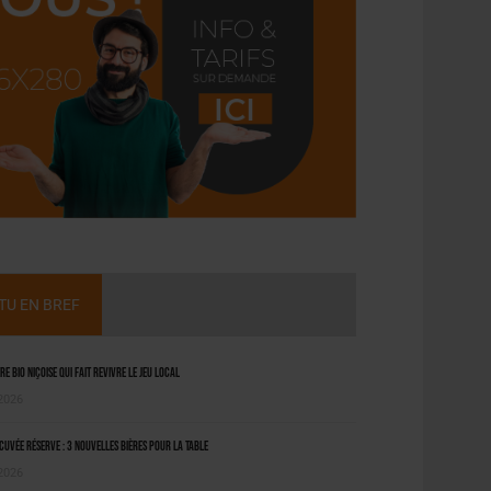
CTU EN BREF
ère bio niçoise qui fait revivre le jeu local
 2026
uvée Réserve : 3 nouvelles bières pour la table
 2026