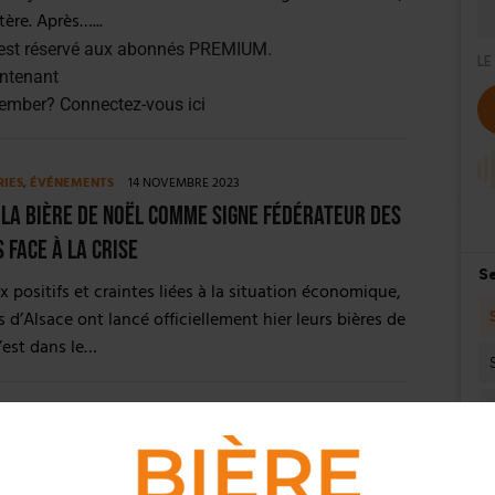
tère. Après…...
est réservé aux abonnés PREMIUM.
ntenant
member?
Connectez-vous ici
RIES
,
ÉVÉNEMENTS
14 NOVEMBRE 2023
 la bière de Noël comme signe fédérateur des
 face à la crise
x positifs et craintes liées à la situation économique,
s d’Alsace ont lancé officiellement hier leurs bières de
’est dans le…
MENTS
3 AOÛT 2023
 de la saison, la Fête de la Bière de
im débute demain