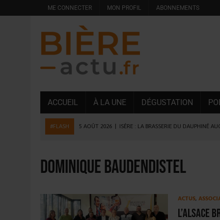
ME CONNECTER
MON PROFIL
ABONNEMENTS
ACCUEIL
À LA UNE
DÉGUSTATION
PO
#FLASH
5 AOÛT 2026
|
ISÈRE : LA BRASSERIE DU DAUPHINÉ A
4 AOÛT 2026
|
DESPERADOS AVENIDA : 3 INNOVATIONS LATINES D
4 AOÛT 2026
|
LA GÉNÉRATION Z ET LA MODÉRATION RÉINVENTE
Dominique Baudendistel
3 AOÛT 2026
|
CONSOMMATION : LA VISION DU GROUPE ANTHO
31 JUILLET 2026
|
PODCAST – BRASSERIE SAINTE COLOMBE, 30 ANS
ACTUS
,
ASSOCI
31 JUILLET 2026
|
JUIN EN CHR : LA BIÈRE RESTE EN TÊTE, POUR
L’Alsace b