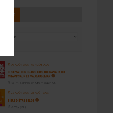
NEMENTS
08 AOÛT 2026
- 09 AOÛT 2026
FESTIVAL DES BRASSEURS ARTISANAUX DU
CHAMPSAUR ET VALGAUDEMAR
Saint-Bonnet-en-Champsaur (05)
22 AOÛT 2026
- 23 AOÛT 2026
BIÈRE D’ÊTRE BELGE
Amay (BE)