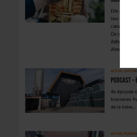
Elle aura fai
lieu et débu
cœur de…...
Ce contenu 
Adhérer mai
Already a 
ACTUS
,
CULTUR
PODCAST – 
4e épisode d
brasseries fr
de la bière…
ACTUS
,
ÉVÉNE