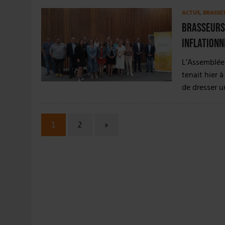
ACTUS
,
BRASSE
Brasseurs 
inflationn
L’Assemblée 
tenait hier 
de dresser u
1
2
»