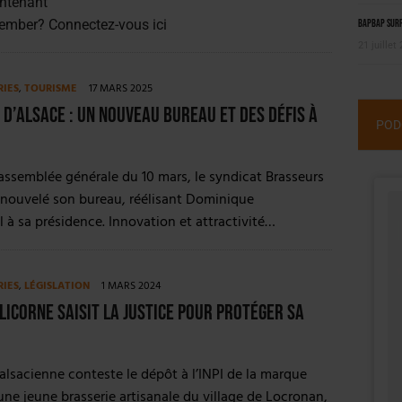
ntenant
member?
Connectez-vous ici
BAPBAP surfe
21 juillet
RIES
,
TOURISME
17 MARS 2025
d’Alsace : un nouveau bureau et des défis à
POD
assemblée générale du 10 mars, le syndicat Brasseurs
enouvelé son bureau, réélisant Dominique
 à sa présidence. Innovation et attractivité…
RIES
,
LÉGISLATION
1 MARS 2024
Licorne saisit la justice pour protéger sa
 alsacienne conteste le dépôt à l’INPI de la marque
une jeune brasserie artisanale du village de Locronan,