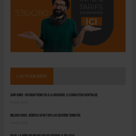
L'ACTU EN BREF
Saint-Omer : un engin prend feu à la brasserie, le conducteur hospitalisé
8 août 2026
Molson Coors : bénéfice en net repli au deuxième trimestre
6 août 2026
Pilou : la bière bio niçoise qui fait revivre le jeu local