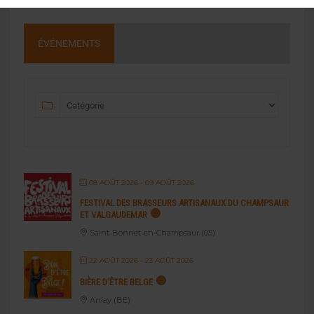
ÉVÉNEMENTS
08 AOÛT 2026
- 09 AOÛT 2026
FESTIVAL DES BRASSEURS ARTISANAUX DU CHAMPSAUR
ET VALGAUDEMAR
Saint-Bonnet-en-Champsaur (05)
22 AOÛT 2026
- 23 AOÛT 2026
BIÈRE D’ÊTRE BELGE
Amay (BE)