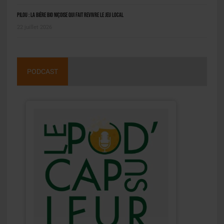
Pilou : la bière bio niçoise qui fait revivre le jeu local
22 juillet 2026
PODCAST