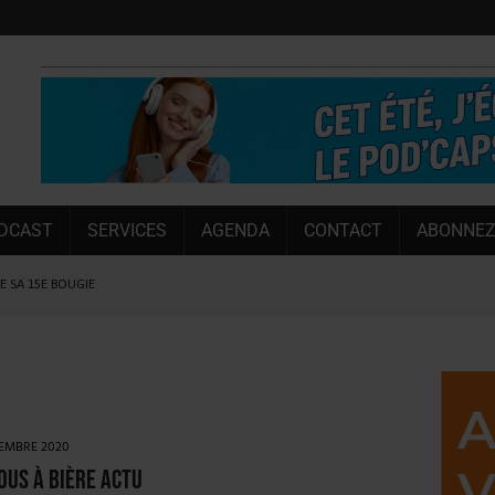
DCAST
SERVICES
AGENDA
CONTACT
ABONNEZ
LE SA 15E BOUGIE
 SEMESTRE
 CAPACITÉ DE 50 %
E L’ÉTÉ
NT LE MARCHÉ [ÉTUDE]
VEMBRE 2020
NY MARTIN
us à Bière Actu