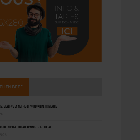
CTU EN BREF
 : bénéfice en net repli au deuxième trimestre
26
ère bio niçoise qui fait revivre le jeu local
 2026