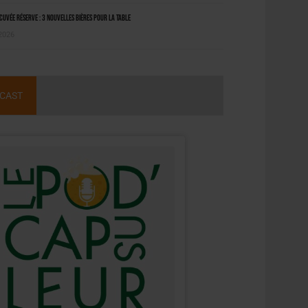
uvée Réserve : 3 nouvelles bières pour la table
 2026
CAST