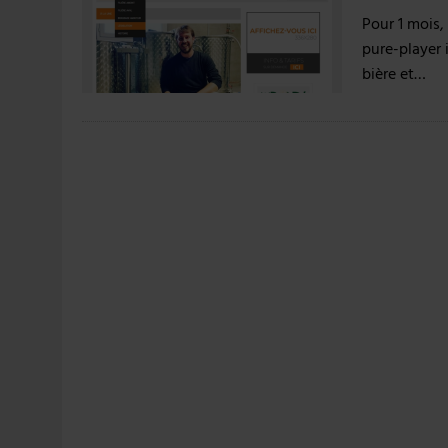
31 JUILLET 2026
|
PODCAST – BRASSERIE SAINTE COLOMBE, 30 ANS
Pour 1 mois,
7 AOÛT 2026
|
LA GRANDE RÉSERVE 2026 CÉLÈBRE LES 70 ANS DE
pure-player 
bière et…