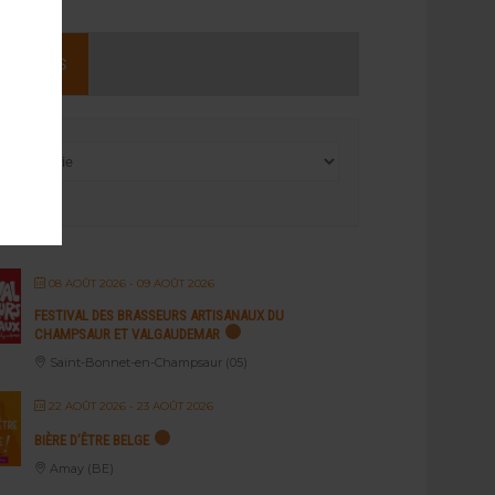
NEMENTS
08 AOÛT 2026
- 09 AOÛT 2026
FESTIVAL DES BRASSEURS ARTISANAUX DU
CHAMPSAUR ET VALGAUDEMAR
Saint-Bonnet-en-Champsaur (05)
22 AOÛT 2026
- 23 AOÛT 2026
BIÈRE D’ÊTRE BELGE
Amay (BE)