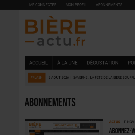
ME CONNECTER
MON PROFIL
ABONNEMENTS
ACCUEIL
À LA UNE
DÉGUSTATION
PO
#FLASH
6 AOÛT 2026
|
SAVERNE : LA FÊTE DE LA BIÈRE SOUFF
5 AOÛT 2026
|
HEINEKEN A SUPPRIMÉ 3 000 POSTES AU PREMIER
5 AOÛT 2026
|
ISÈRE : LA BRASSERIE DU DAUPHINÉ AUGMENTE SA
abonnements
4 AOÛT 2026
|
DESPERADOS AVENIDA : 3 INNOVATIONS LATINES D
4 AOÛT 2026
|
LA GÉNÉRATION Z ET LA MODÉRATION RÉINVENTE
ACTUS
11 NO
3 AOÛT 2026
|
CONSOMMATION : LA VISION DU GROUPE ANTHO
Abonnez-vo