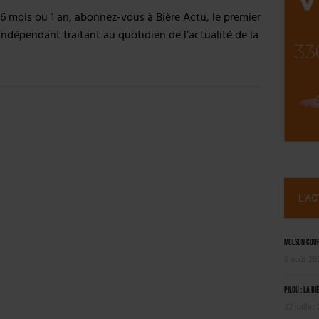
, PIONNIÈRE EN ILLE-ET-VILAINE
 6 mois ou 1 an, abonnez-vous à Bière Actu, le premier
 LA CHIMAY BLEUE
indépendant traitant au quotidien de l’actualité de la
L'A
Molson Coors
6 août 20
Pilou : la bi
22 juillet