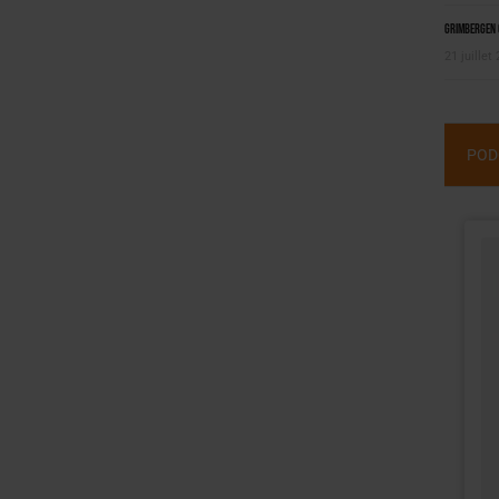
Grimbergen C
21 juillet
POD