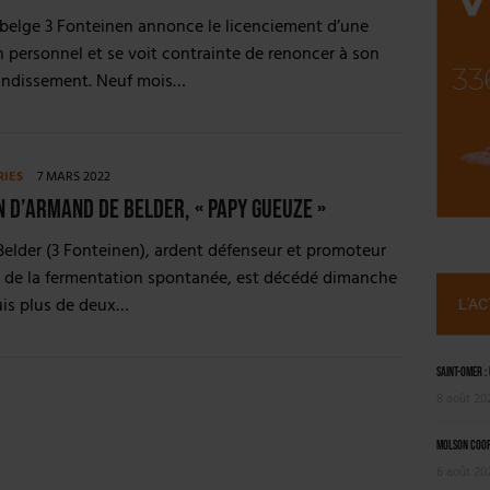
NT LE MARCHÉ [ÉTUDE]
 belge 3 Fonteinen annonce le licenciement d’une
2025
n personnel et se voit contrainte de renoncer à son
randissement. Neuf mois…
RIES
7 MARS 2022
n d’Armand De Belder, « Papy Gueuze »
elder (3 Fonteinen), ardent défenseur et promoteur
t de la fermentation spontanée, est décédé dimanche
uis plus de deux…
L'A
Saint-Omer :
8 août 20
Molson Coors
6 août 20