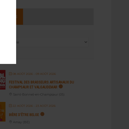
NEMENTS
08 AOÛT 2026
- 09 AOÛT 2026
FESTIVAL DES BRASSEURS ARTISANAUX DU
CHAMPSAUR ET VALGAUDEMAR
Saint-Bonnet-en-Champsaur (05)
22 AOÛT 2026
- 23 AOÛT 2026
BIÈRE D’ÊTRE BELGE
Amay (BE)