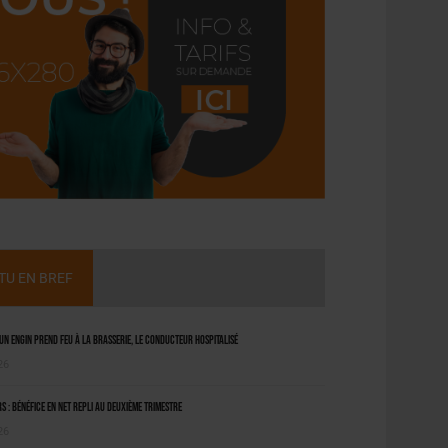
CTU EN BREF
 un engin prend feu à la brasserie, le conducteur hospitalisé
26
 : bénéfice en net repli au deuxième trimestre
26