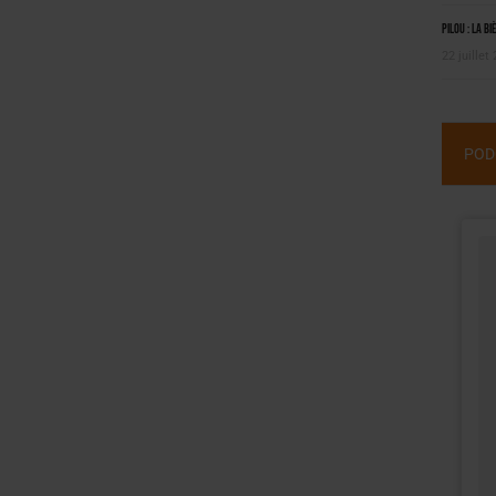
Pilou : la bi
22 juillet
POD