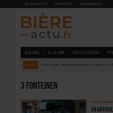
ME CONNECTER
MON PROFIL
ABONNEMENTS
ACCUEIL
À LA UNE
DÉGUSTATION
PO
#FLASH
7 AOÛT 2026
|
BRASSERIE DES ALPILLES : UNE CUVE C
7 AOÛT 2026
|
LA GRANDE RÉSERVE 2026 CÉLÈBRE LES 70 ANS DE
6 AOÛT 2026
|
SAVERNE : LA FÊTE DE LA BIÈRE SOUFFLE SA 15E B
3 Fonteinen
5 AOÛT 2026
|
HEINEKEN A SUPPRIMÉ 3 000 POSTES AU PREMIER
5 AOÛT 2026
|
ISÈRE : LA BRASSERIE DU DAUPHINÉ AUGMENTE SA
ACTUS
,
BRASSE
4 AOÛT 2026
|
DESPERADOS AVENIDA : 3 INNOVATIONS LATINES D
En difficu