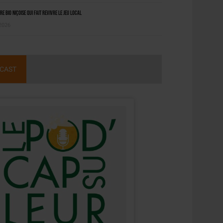
ère bio niçoise qui fait revivre le jeu local
 2026
CAST