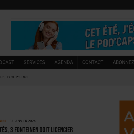
DCAST
SERVICES
AGENDA
CONTACT
ABONNEZ
ÈDE, 13 HL PERDUS
 LA CHIMAY BLEUE
OUGIE
 SEMESTRE
 CAPACITÉ DE 50 %
RIES
15 JANVIER 2024
E L’ÉTÉ
ltés, 3 Fonteinen doit licencier