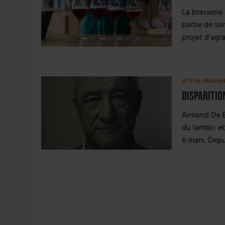
4 AOÛT 2026
|
LA GÉNÉRATION Z ET LA MODÉRATION RÉINVENTE
La brasserie
7 AOÛT 2026
|
LES EXPORTATIONS DE L’UE CHUTENT DE 11 % EN 
partie de so
projet d’ag
ACTUS
,
BRASSE
Disparitio
Armand De B
du lambic e
6 mars. Dep