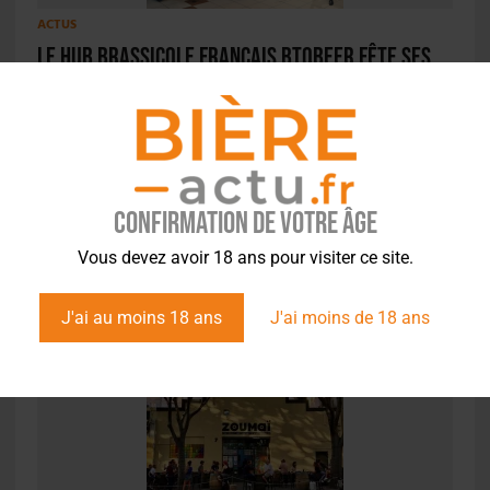
ACTUS
Le hub brassicole français BtoBeer fête ses
10 ans
Confirmation de votre âge
Vous devez avoir 18 ans pour visiter ce site.
ACTUS
,
STYLES
Fauve fête son anniversaire avec une
J'ai au moins 18 ans
J'ai moins de 18 ans
sélection exclusive de houblons US