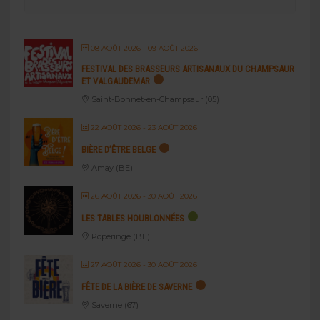
08 AOÛT 2026
- 09 AOÛT 2026
FESTIVAL DES BRASSEURS ARTISANAUX DU CHAMPSAUR
ET VALGAUDEMAR
Saint-Bonnet-en-Champsaur (05)
22 AOÛT 2026
- 23 AOÛT 2026
BIÈRE D’ÊTRE BELGE
Amay (BE)
26 AOÛT 2026
- 30 AOÛT 2026
LES TABLES HOUBLONNÉES
Poperinge (BE)
27 AOÛT 2026
- 30 AOÛT 2026
FÊTE DE LA BIÈRE DE SAVERNE
Saverne (67)