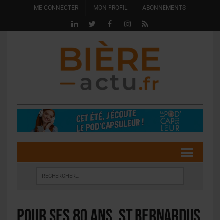
ME CONNECTER
MON PROFIL
ABONNEMENTS
Pour ses 80 ans, St.Bernardus