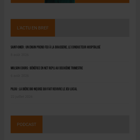
L'ACTU EN BREF
Saint-Omer : un engin prend feu à la brasserie, le conducteur hospitalisé
8 août 2026
Molson Coors : bénéfice en net repli au deuxième trimestre
6 août 2026
Pilou : la bière bio niçoise qui fait revivre le jeu local
22 juillet 2026
PODCAST