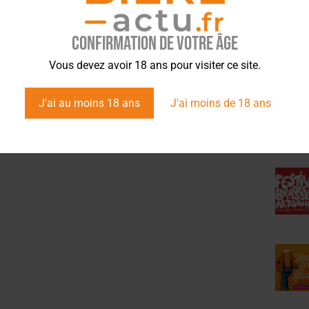
Brasserie du Dauphiné
millions dans son ‘Fort Knox’
Confirmation de votre âge
ÉVÉ
Vous devez avoir 18 ans pour visiter ce site.
J'ai au moins 18 ans
J'ai moins de 18 ans