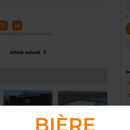
mmentez l’info brassicole.
Article suivant
ACTUS
,
BRASSERIES
ACTU EN BREF
,
BRASSERIES
EXCLUSIF – FFB rachète la
Alken-Maes investit 13