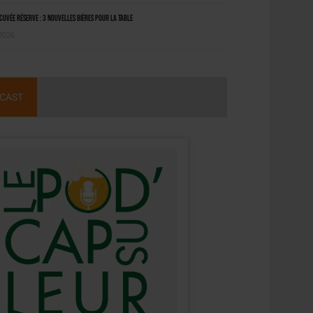
uvée Réserve : 3 nouvelles bières pour la table
 2026
CAST