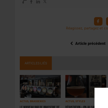
Réagissez, partagez et co
Article précédent
ARTICLES LIÉS
ACTUS
,
BRASSERIES
ACTUS
,
STYLES
Le nouveau bar de Brasserie de
Dégustation – IPA au sarrasin