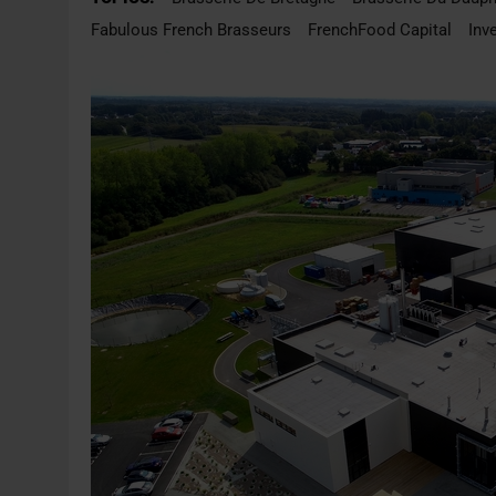
31 JUILLET 2026
|
PODCAST – BRASSERIE SAINTE COLOMBE, 30 ANS
Fabulous French Brasseurs
FrenchFood Capital
Inv
7 AOÛT 2026
|
LA GRANDE RÉSERVE 2026 CÉLÈBRE LES 70 ANS DE