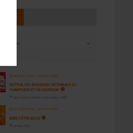
NEMENTS
08 AOÛT 2026
- 09 AOÛT 2026
FESTIVAL DES BRASSEURS ARTISANAUX DU
CHAMPSAUR ET VALGAUDEMAR
Saint-Bonnet-en-Champsaur (05)
22 AOÛT 2026
- 23 AOÛT 2026
BIÈRE D’ÊTRE BELGE
Amay (BE)