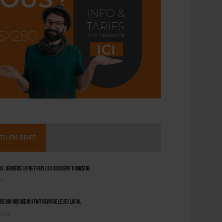
CTU EN BREF
 : bénéfice en net repli au deuxième trimestre
26
ère bio niçoise qui fait revivre le jeu local
 2026