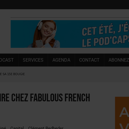
DCAST
SERVICES
AGENDA
CONTACT
ABONNEZ
LE SA 15E BOUGIE
 SEMESTRE
 CAPACITÉ DE 50 %
ire chez Fabulous French
E L’ÉTÉ
NT LE MARCHÉ [ÉTUDE]
NY MARTIN
iné
Capital
Clément Bedbeder