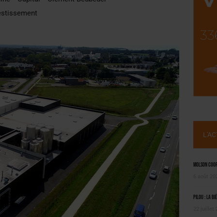
, PIONNIÈRE EN ILLE-ET-VILAINE
estissement
 LA CHIMAY BLEUE
L'A
Molson Coors
6 août 20
Pilou : la bi
22 juillet