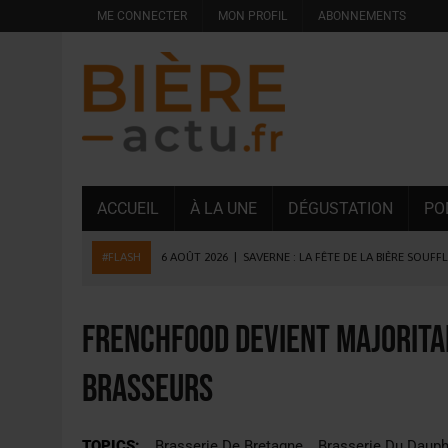
ME CONNECTER
MON PROFIL
ABONNEMENTS
ACCUEIL
À LA UNE
DÉGUSTATION
PO
#FLASH
6 AOÛT 2026
|
SAVERNE : LA FÊTE DE LA BIÈRE SOUFF
5 AOÛT 2026
|
HEINEKEN A SUPPRIMÉ 3 000 POSTES AU PREMIER
5 AOÛT 2026
|
ISÈRE : LA BRASSERIE DU DAUPHINÉ AUGMENTE SA
FrenchFood devient majorita
4 AOÛT 2026
|
DESPERADOS AVENIDA : 3 INNOVATIONS LATINES D
Brasseurs
4 AOÛT 2026
|
LA GÉNÉRATION Z ET LA MODÉRATION RÉINVENTE
3 AOÛT 2026
|
CONSOMMATION : LA VISION DU GROUPE ANTHO
TOPICS:
Brasserie De Bretagne
Brasserie Du Dauph