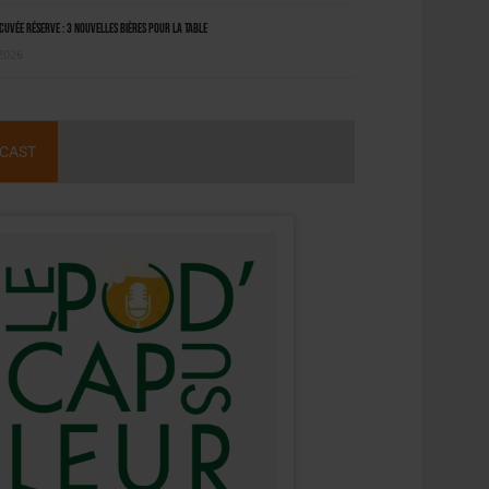
uvée Réserve : 3 nouvelles bières pour la table
 2026
CAST