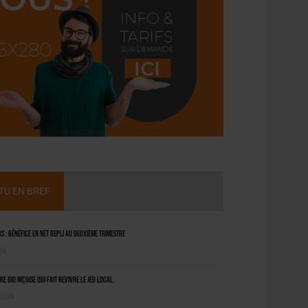
CTU EN BREF
 : bénéfice en net repli au deuxième trimestre
26
ère bio niçoise qui fait revivre le jeu local
 2026