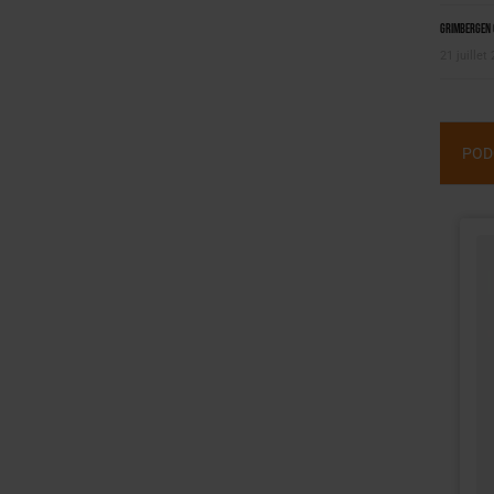
Grimbergen C
21 juillet
POD