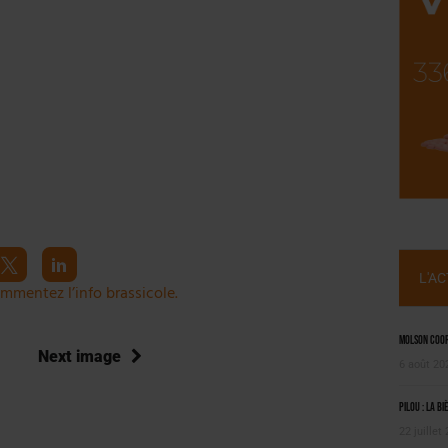
NT LE MARCHÉ [ÉTUDE]
2025
L'A
mmentez l’info brassicole.
Molson Coors
Next image
6 août 20
Pilou : la bi
22 juillet