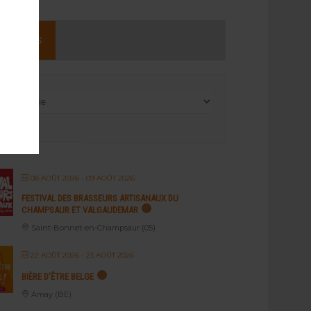
NEMENTS
08 AOÛT 2026
- 09 AOÛT 2026
FESTIVAL DES BRASSEURS ARTISANAUX DU
CHAMPSAUR ET VALGAUDEMAR
Saint-Bonnet-en-Champsaur (05)
22 AOÛT 2026
- 23 AOÛT 2026
BIÈRE D’ÊTRE BELGE
Amay (BE)