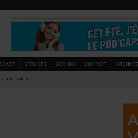
DCAST
SERVICES
AGENDA
CONTACT
ABONNEZ
ÈDE, 13 HL PERDUS
 LA CHIMAY BLEUE
OUGIE
 SEMESTRE
 CAPACITÉ DE 50 %
E L’ÉTÉ