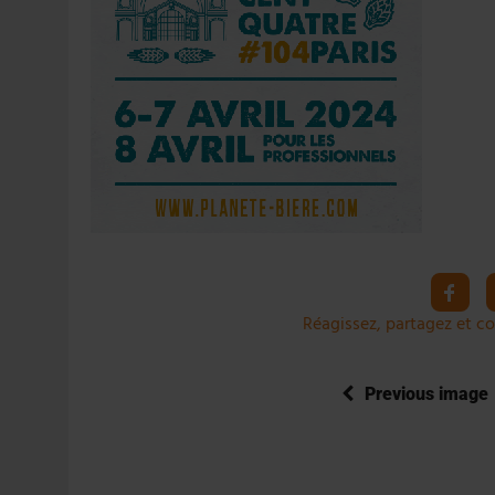
4 AOÛT 2026
|
LA GÉNÉRATION Z ET LA MODÉRATION RÉINVENTE
7 AOÛT 2026
|
LES EXPORTATIONS DE L’UE CHUTENT DE 11 % EN 
Réagissez, partagez et co
Previous image