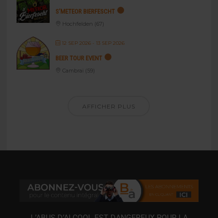
S’METEOR BIERFESCHT
Hochfelden (67)
12 SEP 2026
- 13 SEP 2026
BEER TOUR EVENT
Cambrai (59)
AFFICHER PLUS
L’ABUS D’ALCOOL EST DANGEREUX POUR LA