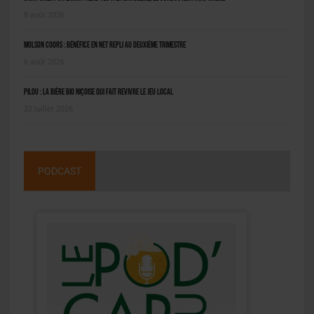
8 août 2026
Molson Coors : bénéfice en net repli au deuxième trimestre
6 août 2026
Pilou : la bière bio niçoise qui fait revivre le jeu local
22 juillet 2026
PODCAST