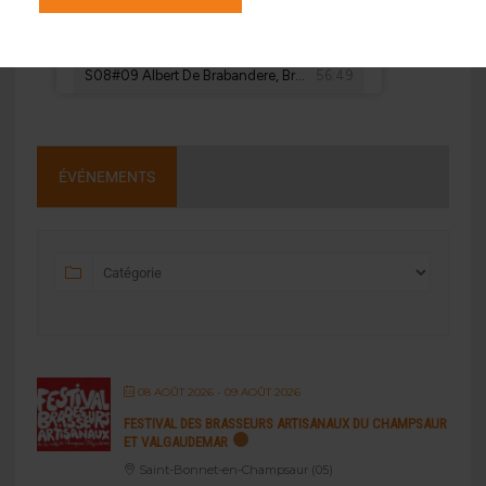
ÉVÉNEMENTS
08 AOÛT 2026
- 09 AOÛT 2026
FESTIVAL DES BRASSEURS ARTISANAUX DU CHAMPSAUR
ET VALGAUDEMAR
Saint-Bonnet-en-Champsaur (05)