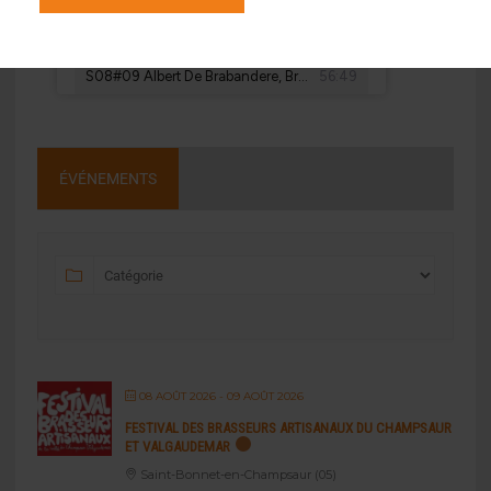
ÉVÉNEMENTS
08 AOÛT 2026
- 09 AOÛT 2026
FESTIVAL DES BRASSEURS ARTISANAUX DU CHAMPSAUR
ET VALGAUDEMAR
Saint-Bonnet-en-Champsaur (05)