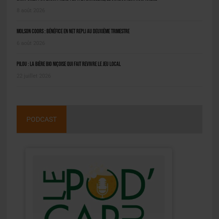
8 août 2026
Molson Coors : bénéfice en net repli au deuxième trimestre
6 août 2026
Pilou : la bière bio niçoise qui fait revivre le jeu local
22 juillet 2026
PODCAST