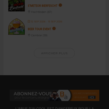
S’METEOR BIERFESCHT
Hochfelden (67)
12 SEP 2026
- 13 SEP 2026
BEER TOUR EVENT
Cambrai (59)
AFFICHER PLUS
L’ABUS D’ALCOOL EST DANGEREUX POUR LA