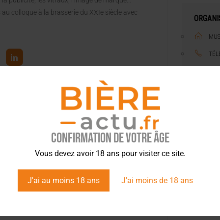
: la publicité, les vitraux, l’image de marque…
 au colloque à la brasserie du XXIe siècle avec
ORGANI
MUS
TÉL
EMA
tez l’info brassicole.
SIT
https:/
Confirmation de votre âge
ME
Vous devez avoir 18 ans pour visiter ce site.
J'ai au moins 18 ans
J'ai moins de 18 ans