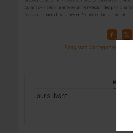
Brasseries de Saint-Nicolas-de-Port… Et puis l’art et la bière 
Autant de sujets qui amèneront la réflexion des participants
l’essor des micro-brasseries en France et dans le monde.
Réagissez, partagez et commen
PROGRAM
Jour suivant