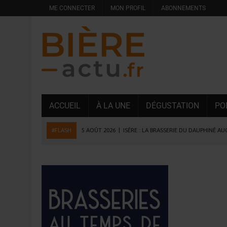
ME CONNECTER
MON PROFIL
ABONNEMENTS
ACCUEIL
À LA UNE
DÉGUSTATION
PO
#FLASH
5 AOÛT 2026
|
ISÈRE : LA BRASSERIE DU DAUPHINÉ A
4 AOÛT 2026
|
DESPERADOS AVENIDA : 3 INNOVATIONS LATINES D
4 AOÛT 2026
|
LA GÉNÉRATION Z ET LA MODÉRATION RÉINVENTE
3 AOÛT 2026
|
CONSOMMATION : LA VISION DU GROUPE ANTHO
31 JUILLET 2026
|
PODCAST – BRASSERIE SAINTE COLOMBE, 30 ANS
31 JUILLET 2026
|
JUIN EN CHR : LA BIÈRE RESTE EN TÊTE, POUR