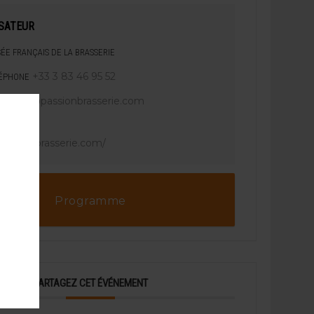
SATEUR
ÉE FRANÇAIS DE LA BRASSERIE
+33 3 83 46 95 52
ÉPHONE
mfb@passionbrasserie.com
IL
E WEB
/passionbrasserie.com/
Programme
PARTAGEZ CET ÉVÉNEMENT