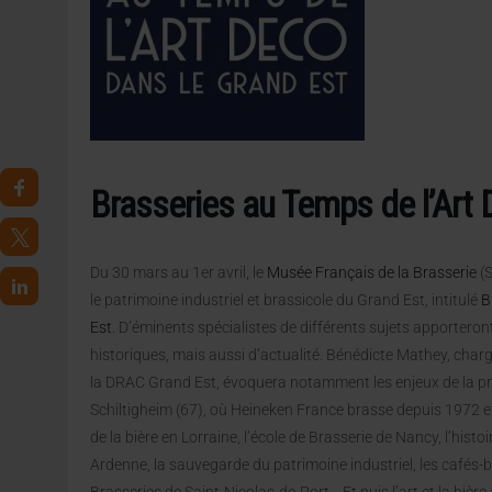
30 JUILLET 2026
|
EMBALLAGE DURABLE : LE BOOM DE LA BOUTE
5 AOÛT 2026
|
HEINEKEN A SUPPRIMÉ 3 000 POSTES AU PREMIER
Brasseries au Temps de l’Art 
Du 30 mars au 1er avril, le
Musée Français de la Brasserie
(S
le patrimoine industriel et brassicole du Grand Est, intitulé
B
Est
. D’éminents spécialistes de différents sujets apporter
historiques, mais aussi d’actualité. Bénédicte Mathey, cha
la DRAC Grand Est, évoquera notamment les enjeux de la pr
Schiltigheim (67), où Heineken France brasse depuis 1972 e
de la bière en Lorraine, l’école de Brasserie de Nancy, l’hi
Ardenne, la sauvegarde du patrimoine industriel, les cafés-