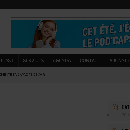
DCAST
SERVICES
AGENDA
CONTACT
ABONNEZ
UGMENTE SA CAPACITÉ DE 50 %
E L’ÉTÉ
NT LE MARCHÉ [ÉTUDE]
NY MARTIN
DAT
, PIONNIÈRE EN ILLE-ET-VILAINE
30 
SUIVIE PAR LES NO/LOW [ÉTUDE]