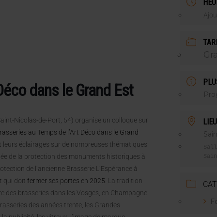
HEU
ILLE ALUMINIUM
Ajou
 SEMESTRE
TAR
Gra
PLU
Déco dans le Grand Est
Pr
aint-Nicolas-de-Port, 54) organise un colloque sur
LIEU
rasseries au Temps de l’Art Déco dans le Grand
Sain
ont leurs éclairages sur de nombreuses thématiques
Sall
rgée de la protection des monuments historiques à
Sain
otection de l’ancienne Brasserie L’Espérance à
t qui doit
fermer ses portes en 2025
. La tradition
CAT
stoire des brasseries dans les Vosges, en Champagne-
F
brasseries des années trente, les Grandes