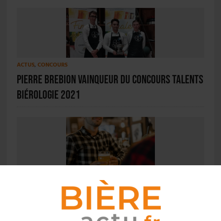
ACTUS
,
CONCOURS
Pierre Brebion vainqueur du Concours Talents
Biérologie 2021
ACTUS
,
TOURISME
La Moisson des Brasseurs fête ses 15 ans