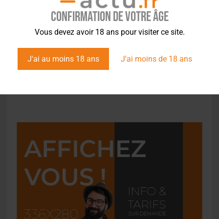
Confirmation de votre âge
Vous devez avoir 18 ans pour visiter ce site.
ACTUS
,
LÉGISLATION
Licence de vente pour les brasseurs : une
J'ai au moins 18 ans
J'ai moins de 18 ans
proposition de loi déposée