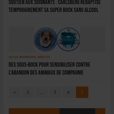
Soutien aux soignants : Carlsberg rebaptise
temporairement sa Super Bock sans alcool
ACTUS
,
BRASSERIES
,
INSOLITE
Des sous-bock pour sensibiliser contre
l’abandon des animaux de compagnie
«
1
…
5
6
7