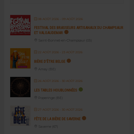
08 AOÛT 2026
- 09 AOÛT 2026
FESTIVAL DES BRASSEURS ARTISANAUX DU CHAMPSAUR
ET VALGAUDEMAR
Saint-Bonnet-en-Champsaur (05)
22 AOÛT 2026
- 23 AOÛT 2026
BIÈRE D’ÊTRE BELGE
Amay (BE)
26 AOÛT 2026
- 30 AOÛT 2026
LES TABLES HOUBLONNÉES
Poperinge (BE)
27 AOÛT 2026
- 30 AOÛT 2026
FÊTE DE LA BIÈRE DE SAVERNE
Saverne (67)