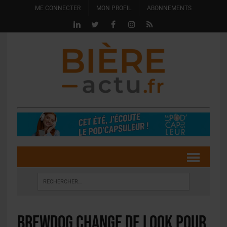
ME CONNECTER
MON PROFIL
ABONNEMENTS
BrewDog change de look pour