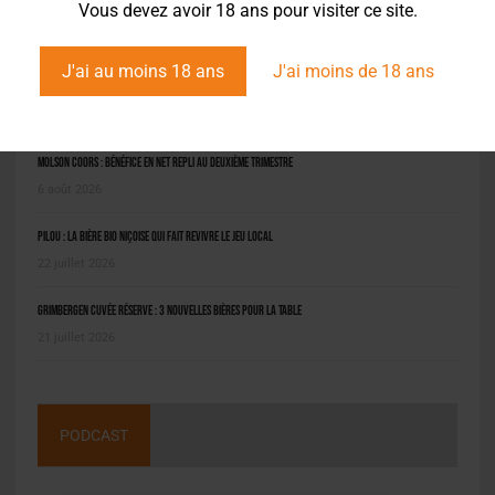
Vous devez avoir 18 ans pour visiter ce site.
J'ai au moins 18 ans
J'ai moins de 18 ans
L'ACTU EN BREF
Molson Coors : bénéfice en net repli au deuxième trimestre
6 août 2026
Pilou : la bière bio niçoise qui fait revivre le jeu local
22 juillet 2026
Grimbergen Cuvée Réserve : 3 nouvelles bières pour la table
21 juillet 2026
PODCAST