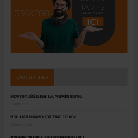
L'ACTU EN BREF
Molson Coors : bénéfice en net repli au deuxième trimestre
6 août 2026
Pilou : la bière bio niçoise qui fait revivre le jeu local
22 juillet 2026
Grimbergen Cuvée Réserve : 3 nouvelles bières pour la table