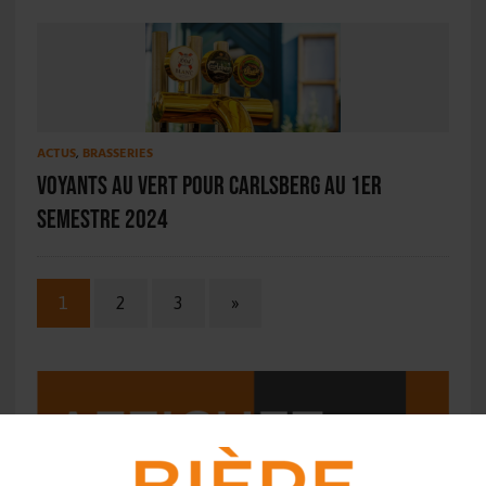
ACTUS
,
BRASSERIES
Voyants au vert pour Carlsberg au 1er
semestre 2024
1
2
3
»