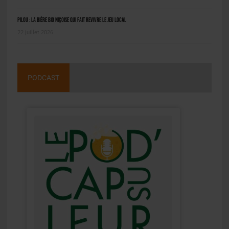
Pilou : la bière bio niçoise qui fait revivre le jeu local
22 juillet 2026
PODCAST