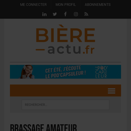
ME CONNECTER
MON PROFIL
ABONNEMENTS
brassage amateur