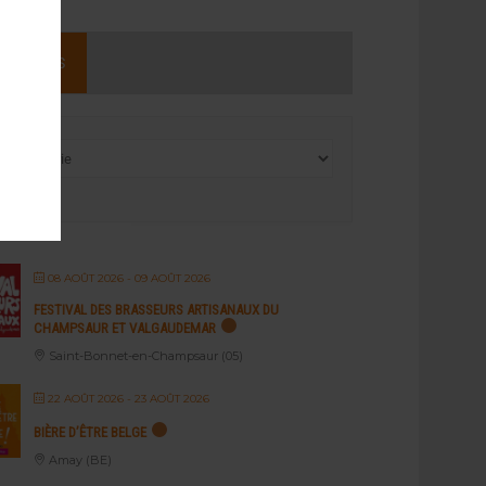
NEMENTS
08 AOÛT 2026
- 09 AOÛT 2026
FESTIVAL DES BRASSEURS ARTISANAUX DU
CHAMPSAUR ET VALGAUDEMAR
Saint-Bonnet-en-Champsaur (05)
22 AOÛT 2026
- 23 AOÛT 2026
BIÈRE D’ÊTRE BELGE
Amay (BE)