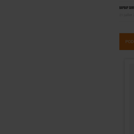
BAPBAP surfe
21 juillet
POD