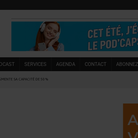
DCAST
SERVICES
AGENDA
CONTACT
ABONNEZ
UGMENTE SA CAPACITÉ DE 50 %
E L’ÉTÉ
NT LE MARCHÉ [ÉTUDE]
NY MARTIN
, PIONNIÈRE EN ILLE-ET-VILAINE
SUIVIE PAR LES NO/LOW [ÉTUDE]