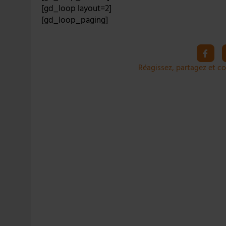
30 JUILLET 2026
|
EMBALLAGE DURABLE : LE BOOM DE LA BOUTE
[gd_loop layout=2]
[gd_loop_paging]
5 AOÛT 2026
|
HEINEKEN A SUPPRIMÉ 3 000 POSTES AU PREMIER
Réagissez, partagez et co