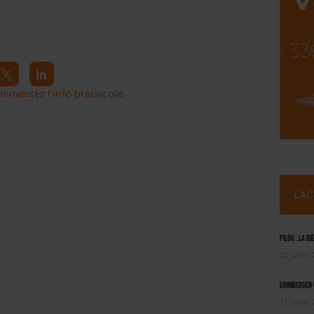
ILLE ALUMINIUM
 SEMESTRE
mmentez l’info brassicole.
L'A
Pilou : la bi
22 juillet
Grimbergen C
21 juillet