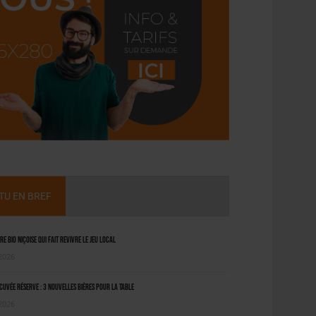
CTU EN BREF
ère bio niçoise qui fait revivre le jeu local
 2026
uvée Réserve : 3 nouvelles bières pour la table
 2026