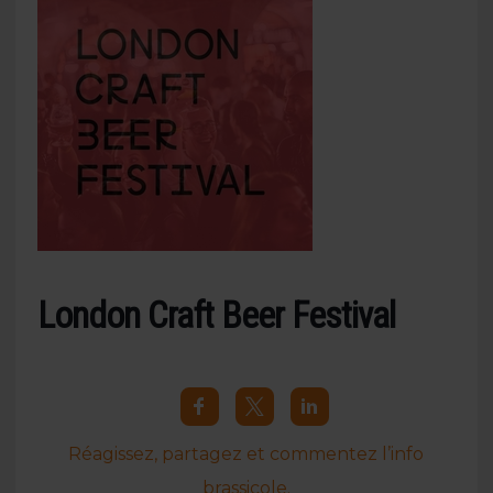
London Craft Beer Festival
Réagissez, partagez et commentez l’info
brassicole.