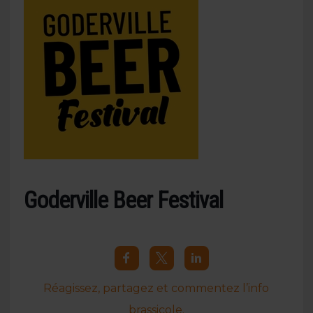
Goderville Beer Festival
Réagissez, partagez et commentez l’info
brassicole.