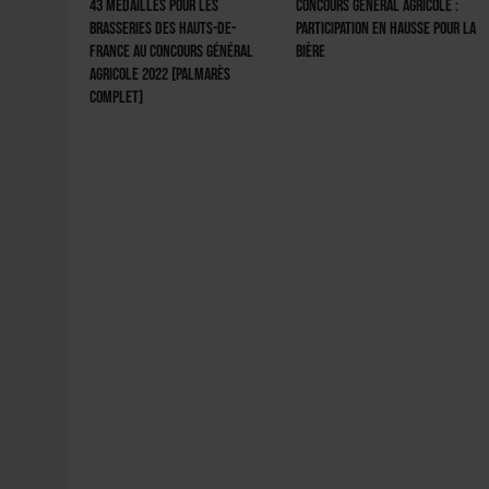
43 médailles pour les
Concours Général Agricole :
brasseries des Hauts-de-
participation en hausse pour la
France au Concours Général
bière
Agricole 2022 [Palmarès
complet]