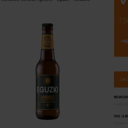
OUGIE
 SEMESTRE
L'A
Molson Coors
6 août 20
Pilou : la bi
22 juillet