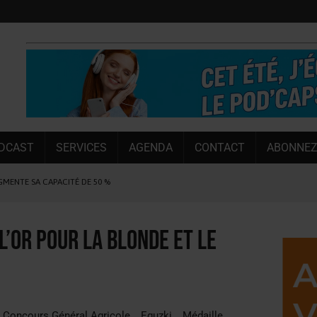
DCAST
SERVICES
AGENDA
CONTACT
ABONNEZ
UGMENTE SA CAPACITÉ DE 50 %
E L’ÉTÉ
NT LE MARCHÉ [ÉTUDE]
 l’or pour la Blonde et le
NY MARTIN
, PIONNIÈRE EN ILLE-ET-VILAINE
SUIVIE PAR LES NO/LOW [ÉTUDE]
Concours Général Agricole
Eguzki
Médaille