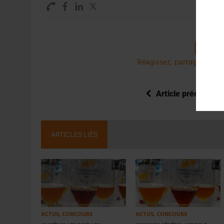
Réagissez, partagez et co
Article précédent
ARTICLES LIÉS
ACTUS
,
CONCOURS
ACTUS
,
CONCOURS