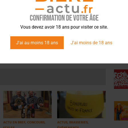
Confirmation de votre âge
ÉVÉ
Vous devez avoir 18 ans pour visiter ce site.
mmentez l’info brassicole.
J'ai au moins 18 ans
J'ai moins de 18 ans
Article suivant
ACTU EN BREF
,
CONCOURS
,
ACTUS
,
BRASSERIES
,
STYLES
ÉVÉNEMENTS