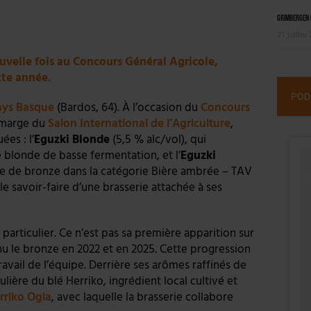
Grimbergen C
21 juillet
uvelle fois au Concours Général Agricole,
tte année.
POD
ays Basque
(Bardos, 64). À l’occasion du
Concours
n marge du
Salon International de l’Agriculture
,
es : l’
Eguzki Blonde
(5,5 % alc/vol), qui
 blonde de basse fermentation, et l’
Eguzki
e de bronze dans la catégorie Bière ambrée – TAV
e savoir-faire d’une brasserie attachée à ses
particulier. Ce n’est pas sa première apparition sur
nu le bronze en 2022 et en 2025. Cette progression
 travail de l’équipe. Derrière ses arômes raffinés de
lière du blé Herriko, ingrédient local cultivé et
rriko Ogia
, avec laquelle la brasserie collabore