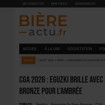
ME CONNECTER
MON PROFIL
ABONNEMENTS
ACCUEIL
À LA UNE
DÉGUSTATION
PO
#FLASH
5 AOÛT 2026
|
ISÈRE : LA BRASSERIE DU DAUPHINÉ A
4 AOÛT 2026
|
DESPERADOS AVENIDA : 3 INNOVATIONS LATINES D
4 AOÛT 2026
|
LA GÉNÉRATION Z ET LA MODÉRATION RÉINVENTE
CGA 2026 : Eguzki brille avec
3 AOÛT 2026
|
CONSOMMATION : LA VISION DU GROUPE ANTHO
bronze pour l’Ambrée
31 JUILLET 2026
|
PODCAST – BRASSERIE SAINTE COLOMBE, 30 ANS
31 JUILLET 2026
|
JUIN EN CHR : LA BIÈRE RESTE EN TÊTE, POUR
TOPICS:
Bardos
Brasserie Du Pays Basque
CGA