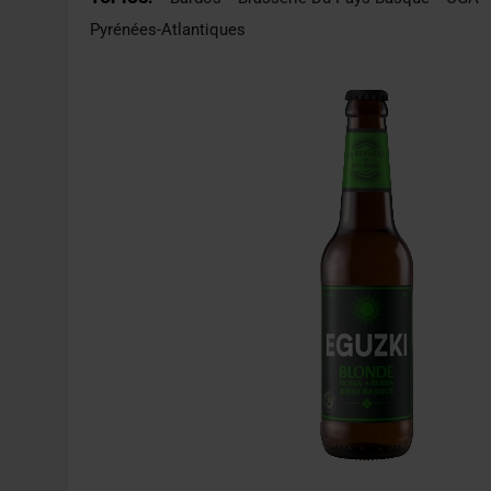
6 AOÛT 2026
|
SAVERNE : LA FÊTE DE LA BIÈRE SOUFFLE SA 15E B
Pyrénées-Atlantiques
5 AOÛT 2026
|
HEINEKEN A SUPPRIMÉ 3 000 POSTES AU PREMIER