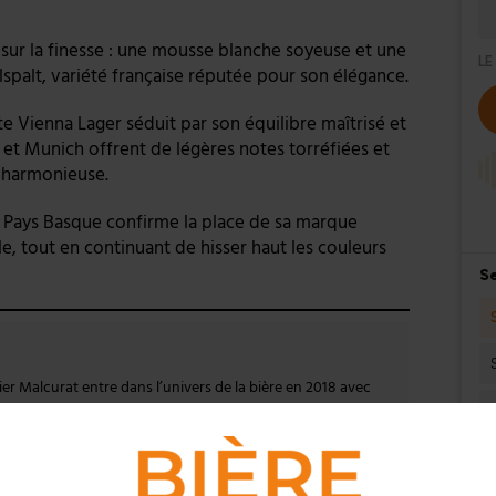
e sur la finesse : une mousse blanche soyeuse et une
lspalt, variété française réputée pour son élégance.
te Vienna Lager séduit par son équilibre maîtrisé et
t et Munich offrent de légères notes torréfiées et
 harmonieuse.
u Pays Basque confirme la place de sa marque
le, tout en continuant de hisser haut les couleurs
vier Malcurat entre dans l’univers de la bière en 2018 avec
la bière et les brasseurs
. En juillet 2020, il lance
Bière Actu
,
rticipatif à trois voix : journalistes, experts et