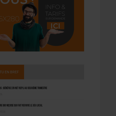
CTU EN BREF
 : bénéfice en net repli au deuxième trimestre
26
ère bio niçoise qui fait revivre le jeu local
 2026