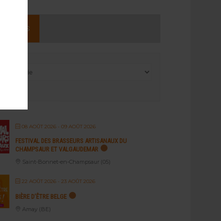
NEMENTS
08 AOÛT 2026
- 09 AOÛT 2026
FESTIVAL DES BRASSEURS ARTISANAUX DU
CHAMPSAUR ET VALGAUDEMAR
Saint-Bonnet-en-Champsaur (05)
22 AOÛT 2026
- 23 AOÛT 2026
BIÈRE D’ÊTRE BELGE
Amay (BE)