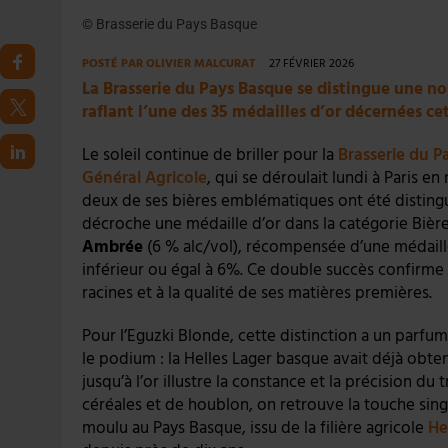
© Brasserie du Pays Basque
POSTÉ PAR
OLIVIER MALCURAT
27 FÉVRIER 2026
La Brasserie du Pays Basque se distingue une no
raflant l’une des 35 médailles d’or décernées ce
Le soleil continue de briller pour la
Brasserie du P
Général Agricole
, qui se déroulait lundi à Paris e
deux de ses bières emblématiques ont été distingué
décroche une médaille d’or dans la catégorie Bière
Ambrée
(6 % alc/vol), récompensée d’une médaill
inférieur ou égal à 6%. Ce double succès confirme l
racines et à la qualité de ses matières premières.
Pour l’Eguzki Blonde, cette distinction a un parfum 
le podium : la Helles Lager basque avait déjà obte
jusqu’à l’or illustre la constance et la précision du
céréales et de houblon, on retrouve la touche singu
moulu au Pays Basque, issu de la filière agricole
He