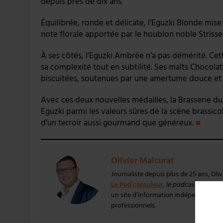
depuis près de dix ans.
Équilibrée, ronde et délicate, l’Eguzki Blonde mis
note florale apportée par le houblon noble Strisse
À ses côtés, l’Eguzki Ambrée n’a pas démérité. Cet
sa complexité tout en subtilité. Ses malts Chocola
biscuitées, soutenues par une amertume douce et
Avec ces deux nouvelles médailles, la Brasserie d
Eguzki parmi les valeurs sûres de la scène brassico
d’un terroir aussi gourmand que généreux.
■
Olivier Malcurat
Journaliste depuis plus de 25 ans, Oli
Le Pod’capsuleur
,
le podcast qui aime 
un site d’information indépendant et pa
professionnels.