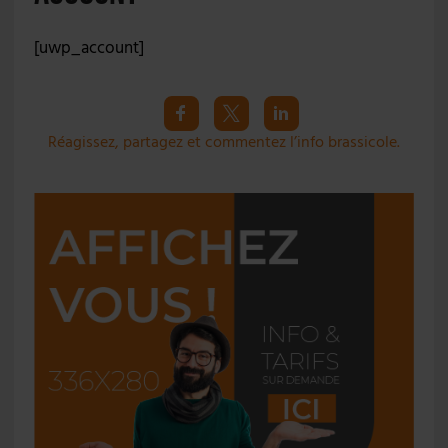
[uwp_account]
Réagissez, partagez et commentez l’info brassicole.