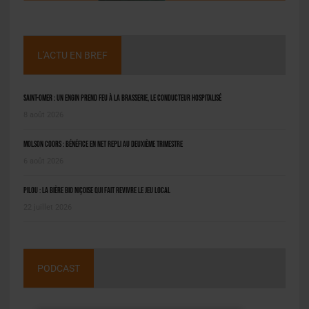
L'ACTU EN BREF
Saint-Omer : un engin prend feu à la brasserie, le conducteur hospitalisé
8 août 2026
Molson Coors : bénéfice en net repli au deuxième trimestre
6 août 2026
Pilou : la bière bio niçoise qui fait revivre le jeu local
22 juillet 2026
PODCAST