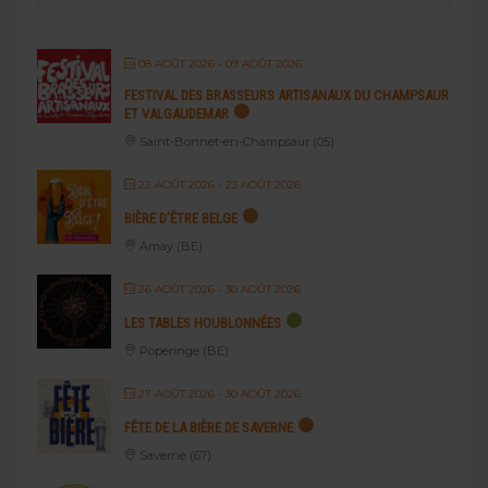
08 AOÛT 2026
- 09 AOÛT 2026
FESTIVAL DES BRASSEURS ARTISANAUX DU CHAMPSAUR
ET VALGAUDEMAR
Saint-Bonnet-en-Champsaur (05)
22 AOÛT 2026
- 23 AOÛT 2026
BIÈRE D’ÊTRE BELGE
Amay (BE)
26 AOÛT 2026
- 30 AOÛT 2026
LES TABLES HOUBLONNÉES
Poperinge (BE)
27 AOÛT 2026
- 30 AOÛT 2026
FÊTE DE LA BIÈRE DE SAVERNE
Saverne (67)