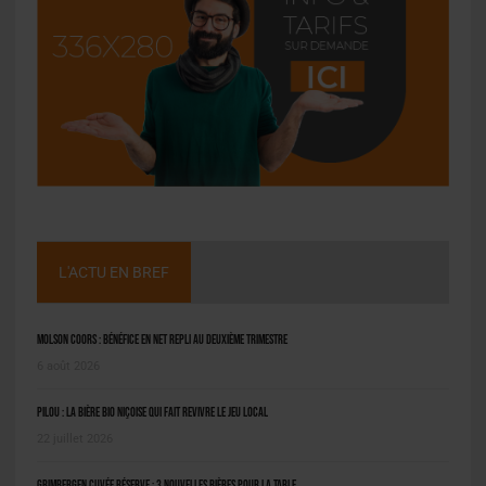
L'ACTU EN BREF
Molson Coors : bénéfice en net repli au deuxième trimestre
6 août 2026
Pilou : la bière bio niçoise qui fait revivre le jeu local
22 juillet 2026
Grimbergen Cuvée Réserve : 3 nouvelles bières pour la table