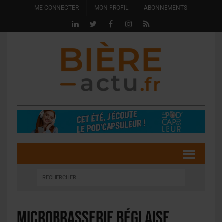
ME CONNECTER
MON PROFIL
ABONNEMENTS
Microbrasserie Béglaise