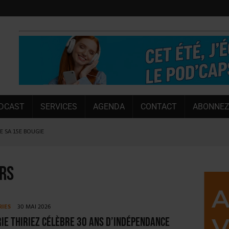
DCAST
SERVICES
AGENDA
CONTACT
ABONNEZ
LE SA 15E BOUGIE
 SEMESTRE
 CAPACITÉ DE 50 %
ers
E L’ÉTÉ
NT LE MARCHÉ [ÉTUDE]
RIES
30 MAI 2026
NY MARTIN
ie Thiriez célèbre 30 ans d’indépendance