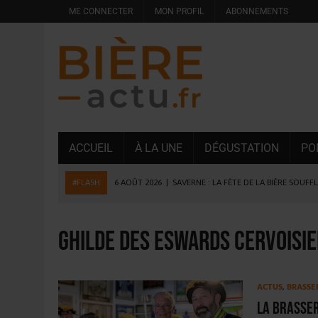
ME CONNECTER
MON PROFIL
ABONNEMENTS
ACCUEIL
À LA UNE
DÉGUSTATION
PO
#FLASH
6 AOÛT 2026
|
SAVERNE : LA FÊTE DE LA BIÈRE SOUFF
5 AOÛT 2026
|
HEINEKEN A SUPPRIMÉ 3 000 POSTES AU PREMIER
5 AOÛT 2026
|
ISÈRE : LA BRASSERIE DU DAUPHINÉ AUGMENTE SA
Ghilde des Eswards Cervoisi
4 AOÛT 2026
|
DESPERADOS AVENIDA : 3 INNOVATIONS LATINES D
4 AOÛT 2026
|
LA GÉNÉRATION Z ET LA MODÉRATION RÉINVENTE
ACTUS
,
BRASSE
3 AOÛT 2026
|
CONSOMMATION : LA VISION DU GROUPE ANTHO
La Brasser