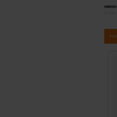
Grimbergen C
21 juillet
POD