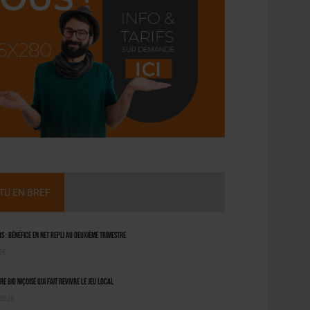
CTU EN BREF
 : bénéfice en net repli au deuxième trimestre
26
ère bio niçoise qui fait revivre le jeu local
 2026