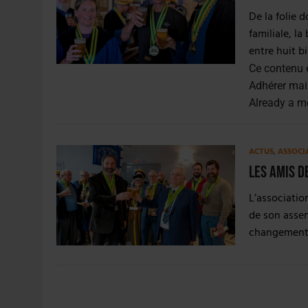
31 JUILLET 2026
|
PODCAST – BRASSERIE SAINTE COLOMBE, 30 ANS
De la folie 
7 AOÛT 2026
|
LA GRANDE RÉSERVE 2026 CÉLÈBRE LES 70 ANS DE
familiale, la
entre huit b
Ce contenu 
Adhérer mai
Already a 
ACTUS
,
ASSOCI
Les Amis d
L’associatio
de son asse
changement 