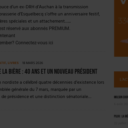
, PIONNIÈRE EN ILLE-ET-VILAINE
douce d’un ex-DRH d’Auchan à la transmission
 LA CHIMAY BLEUE
 brasserie d’Esquelbecq s’offre un anniversaire festif,
ières spéciales et un attachement…...
est réservé aux abonnés PREMIUM.
ntenant
member?
Connectez-vous ici
ATIF
,
LIVRES
18 MARS 2026
e la Bière : 40 ans et un nouveau président
L'A
n nordiste a célébré quatre décennies d’existence lors
mblée générale du 7 mars, marquée par un
de présidence et une distinction sénatoriale…
Molson Coors
6 août 20
Pilou : la bi
22 juillet