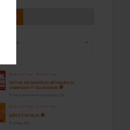
NEMENTS
08 AOÛT 2026
- 09 AOÛT 2026
FESTIVAL DES BRASSEURS ARTISANAUX DU
CHAMPSAUR ET VALGAUDEMAR
Saint-Bonnet-en-Champsaur (05)
22 AOÛT 2026
- 23 AOÛT 2026
BIÈRE D’ÊTRE BELGE
Amay (BE)