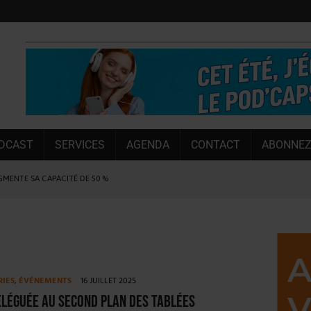
DCAST
SERVICES
AGENDA
CONTACT
ABONNEZ
UGMENTE SA CAPACITÉ DE 50 %
E L’ÉTÉ
NT LE MARCHÉ [ÉTUDE]
NY MARTIN
, PIONNIÈRE EN ILLE-ET-VILAINE
RIES
,
ÉVÉNEMENTS
16 JUILLET 2025
SUIVIE PAR LES NO/LOW [ÉTUDE]
eléguée au second plan des Tablées