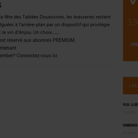
ILLE ALUMINIUM
s
 SEMESTRE
la fête des Tablées Douessines, les brasseries restent
guées à l’arrière-plan par un dispositif qui privilégie
le vin d’Anjou. Un choix…...
est réservé aux abonnés PREMIUM.
ntenant
member?
Connectez-vous ici
L'A
Pilou : la bi
22 juillet
Grimbergen C
21 juillet