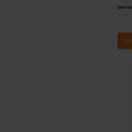
BAPBAP surfe
21 juillet
POD