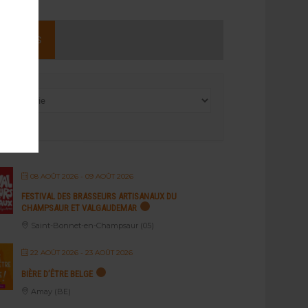
NEMENTS
08 AOÛT 2026
- 09 AOÛT 2026
FESTIVAL DES BRASSEURS ARTISANAUX DU
CHAMPSAUR ET VALGAUDEMAR
Saint-Bonnet-en-Champsaur (05)
22 AOÛT 2026
- 23 AOÛT 2026
BIÈRE D’ÊTRE BELGE
Amay (BE)