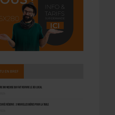
CTU EN BREF
ère bio niçoise qui fait revivre le jeu local
 2026
uvée Réserve : 3 nouvelles bières pour la table
 2026