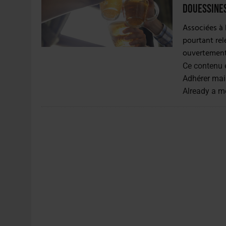
30 JUILLET 2026
|
EMBALLAGE DURABLE : LE BOOM DE LA BOUTE
Douessine
5 AOÛT 2026
|
HEINEKEN A SUPPRIMÉ 3 000 POSTES AU PREMIER
Associées à 
pourtant relé
ouvertement 
Ce contenu 
Adhérer mai
Already a 