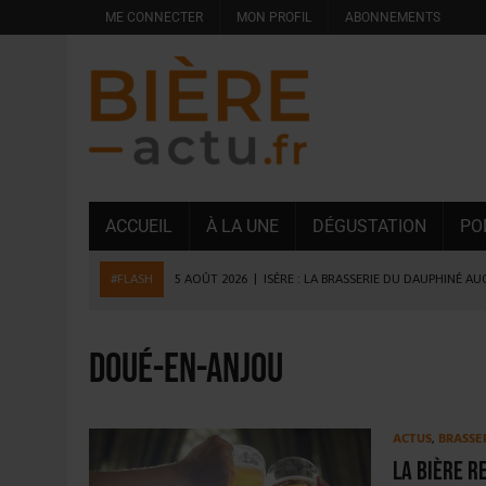
ME CONNECTER
MON PROFIL
ABONNEMENTS
ACCUEIL
À LA UNE
DÉGUSTATION
PO
#FLASH
5 AOÛT 2026
|
ISÈRE : LA BRASSERIE DU DAUPHINÉ A
4 AOÛT 2026
|
DESPERADOS AVENIDA : 3 INNOVATIONS LATINES D
4 AOÛT 2026
|
LA GÉNÉRATION Z ET LA MODÉRATION RÉINVENTE
Doué-en-Anjou
3 AOÛT 2026
|
CONSOMMATION : LA VISION DU GROUPE ANTHO
31 JUILLET 2026
|
PODCAST – BRASSERIE SAINTE COLOMBE, 30 ANS
ACTUS
,
BRASSE
31 JUILLET 2026
|
JUIN EN CHR : LA BIÈRE RESTE EN TÊTE, POUR
La bière r