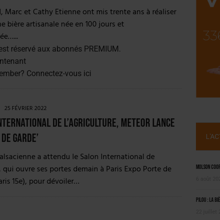
NT LE MARCHÉ [ÉTUDE]
, Marc et Cathy Etienne ont mis trente ans à réaliser
2025
ne bière artisanale née en 100 jours et
ée…...
est réservé aux abonnés PREMIUM.
ntenant
member?
Connectez-vous ici
25 FÉVRIER 2022
nternational de l’Agriculture, Meteor lance
 de garde’
L'A
 alsacienne a attendu le Salon International de
e, qui ouvre ses portes demain à Paris Expo Porte de
Molson Coors
aris 15e), pour dévoiler…
6 août 20
Pilou : la bi
22 juillet