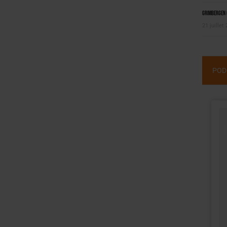
Grimbergen C
21 juillet
POD