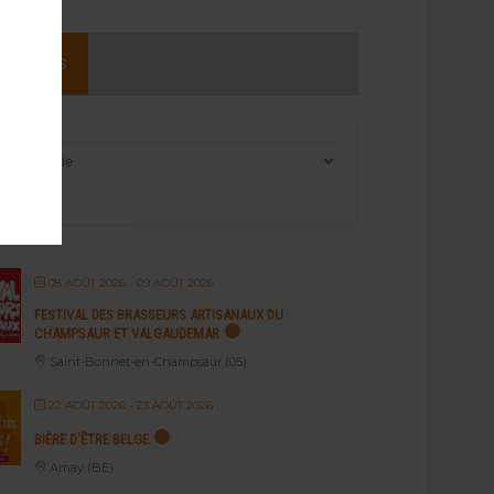
NEMENTS
08 AOÛT 2026
- 09 AOÛT 2026
FESTIVAL DES BRASSEURS ARTISANAUX DU
CHAMPSAUR ET VALGAUDEMAR
Saint-Bonnet-en-Champsaur (05)
22 AOÛT 2026
- 23 AOÛT 2026
BIÈRE D’ÊTRE BELGE
Amay (BE)