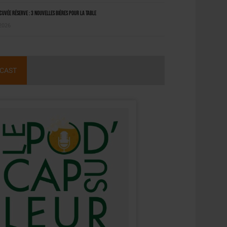
uvée Réserve : 3 nouvelles bières pour la table
 2026
CAST