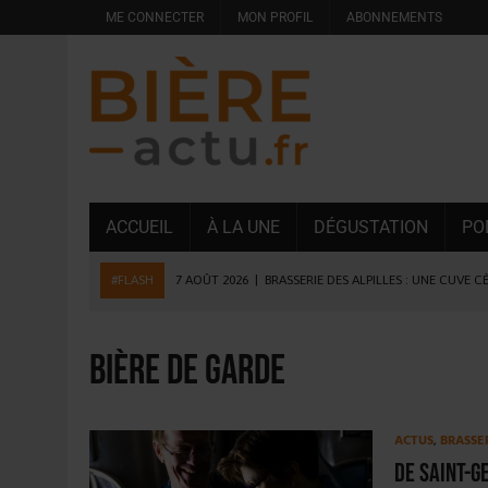
ME CONNECTER
MON PROFIL
ABONNEMENTS
ACCUEIL
À LA UNE
DÉGUSTATION
PO
#FLASH
7 AOÛT 2026
|
BRASSERIE DES ALPILLES : UNE CUVE C
7 AOÛT 2026
|
LA GRANDE RÉSERVE 2026 CÉLÈBRE LES 70 ANS DE
6 AOÛT 2026
|
SAVERNE : LA FÊTE DE LA BIÈRE SOUFFLE SA 15E B
Bière de garde
5 AOÛT 2026
|
HEINEKEN A SUPPRIMÉ 3 000 POSTES AU PREMIER
5 AOÛT 2026
|
ISÈRE : LA BRASSERIE DU DAUPHINÉ AUGMENTE SA
ACTUS
,
BRASSE
4 AOÛT 2026
|
DESPERADOS AVENIDA : 3 INNOVATIONS LATINES D
De Saint-G