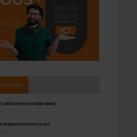
CTU EN BREF
 : bénéfice en net repli au deuxième trimestre
26
ère bio niçoise qui fait revivre le jeu local
 2026