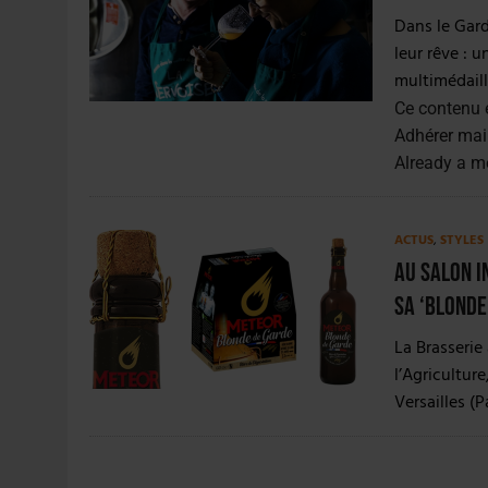
4 AOÛT 2026
|
LA GÉNÉRATION Z ET LA MODÉRATION RÉINVENTE
Dans le Gard
7 AOÛT 2026
|
LES EXPORTATIONS DE L’UE CHUTENT DE 11 % EN 
leur rêve : u
multimédaill
Ce contenu 
Adhérer mai
Already a 
ACTUS
,
STYLES
Au Salon I
sa ‘Blonde
La Brasserie
l’Agricultur
Versailles (P