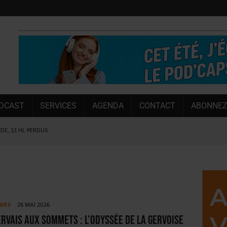
DCAST
SERVICES
AGENDA
CONTACT
ABONNEZ
ÈDE, 13 HL PERDUS
 LA CHIMAY BLEUE
OUGIE
 SEMESTRE
 CAPACITÉ DE 50 %
RIES
26 MAI 2026
E L’ÉTÉ
ervais aux sommets : l’odyssée de la Gervoise