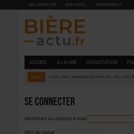
ME CONNECTER
MON PROFIL
ABONNEMENTS
ACCUEIL
À LA UNE
DÉGUSTATION
PO
#FLASH
7 AOÛT 2026
|
BRASSERIE DES ALPILLES : UNE CUVE C
7 AOÛT 2026
|
LA GRANDE RÉSERVE 2026 CÉLÈBRE LES 70 ANS DE
6 AOÛT 2026
|
SAVERNE : LA FÊTE DE LA BIÈRE SOUFFLE SA 15E B
Se connecter
5 AOÛT 2026
|
HEINEKEN A SUPPRIMÉ 3 000 POSTES AU PREMIER
5 AOÛT 2026
|
ISÈRE : LA BRASSERIE DU DAUPHINÉ AUGMENTE SA
Identifiant ou adresse e-mail
4 AOÛT 2026
|
DESPERADOS AVENIDA : 3 INNOVATIONS LATINES D
Mot de passe