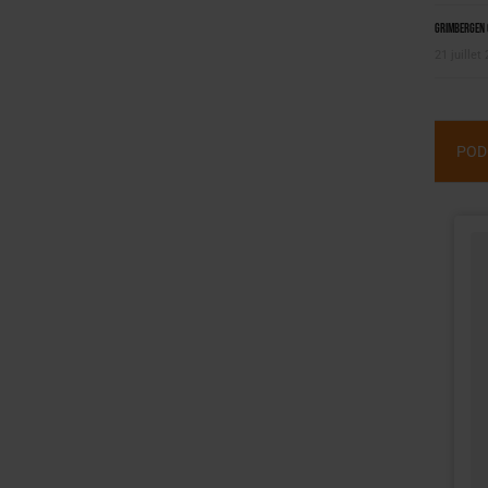
Grimbergen C
21 juillet
POD