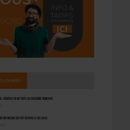
CTU EN BREF
 : bénéfice en net repli au deuxième trimestre
26
ère bio niçoise qui fait revivre le jeu local
 2026