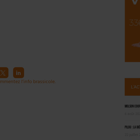
NT LE MARCHÉ [ÉTUDE]
2025
mmentez l’info brassicole.
L'A
Molson Coors
6 août 20
Pilou : la bi
22 juillet