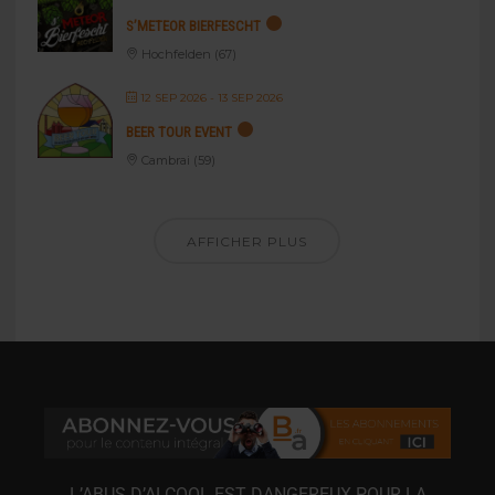
S’METEOR BIERFESCHT
Hochfelden (67)
12 SEP 2026
- 13 SEP 2026
BEER TOUR EVENT
Cambrai (59)
AFFICHER PLUS
L’ABUS D’ALCOOL EST DANGEREUX POUR LA