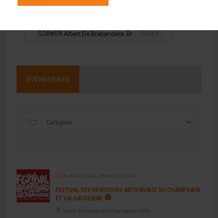
ÉVÉNEMENTS
08 AOÛT 2026
- 09 AOÛT 2026
FESTIVAL DES BRASSEURS ARTISANAUX DU CHAMPSAUR
ET VALGAUDEMAR
Saint-Bonnet-en-Champsaur (05)