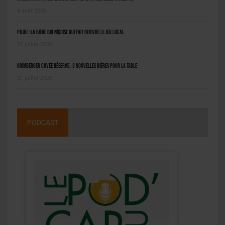
6 août 2026
Pilou : la bière bio niçoise qui fait revivre le jeu local
22 juillet 2026
Grimbergen Cuvée Réserve : 3 nouvelles bières pour la table
21 juillet 2026
PODCAST