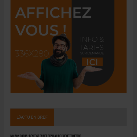
L'ACTU EN BREF
Molson Coors : bénéfice en net repli au deuxième trimestre