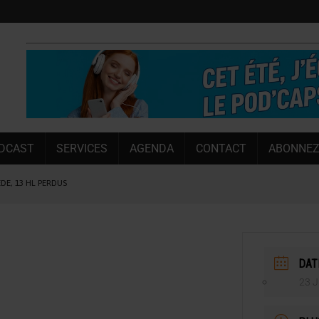
DCAST
SERVICES
AGENDA
CONTACT
ABONNEZ
ÈDE, 13 HL PERDUS
 LA CHIMAY BLEUE
OUGIE
 SEMESTRE
DAT
 CAPACITÉ DE 50 %
23 J
E L’ÉTÉ