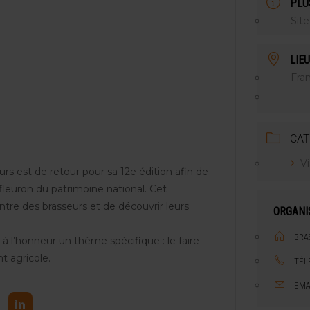
PLU
NT LE MARCHÉ [ÉTUDE]
Site
2025
LIEU
Fra
CAT
V
urs est de retour pour sa 12e édition afin de
, fleuron du patrimoine national. Cet
tre des brasseurs et de découvrir leurs
ORGANI
BRA
à l’honneur un thème spécifique : le faire
nt agricole.
TÉL
EMA