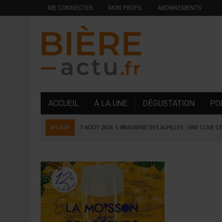
ME CONNECTER
MON PROFIL
ABONNEMENTS
ACCUEIL
À LA UNE
DÉGUSTATION
PO
#FLASH
7 AOÛT 2026
|
BRASSERIE DES ALPILLES : UNE CUVE C
7 AOÛT 2026
|
LA GRANDE RÉSERVE 2026 CÉLÈBRE LES 70 ANS DE
6 AOÛT 2026
|
SAVERNE : LA FÊTE DE LA BIÈRE SOUFFLE SA 15E B
5 AOÛT 2026
|
HEINEKEN A SUPPRIMÉ 3 000 POSTES AU PREMIER
5 AOÛT 2026
|
ISÈRE : LA BRASSERIE DU DAUPHINÉ AUGMENTE SA
4 AOÛT 2026
|
DESPERADOS AVENIDA : 3 INNOVATIONS LATINES D