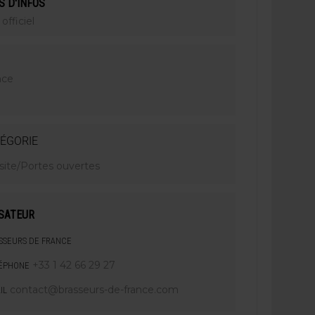
S D'INFOS
 officiel
nce
ÉGORIE
isite/Portes ouvertes
SATEUR
SSEURS DE FRANCE
+33 1 42 66 29 27
ÉPHONE
contact@brasseurs-de-france.com
IL