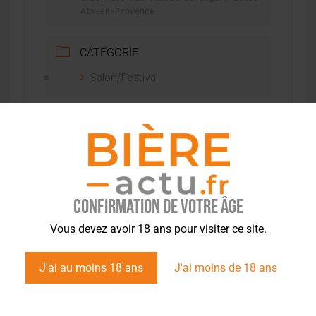
Aix-en-Provence
CATÉGORIE
Salon/Festival
Site officiel
Confirmation de votre âge
PARTAGEZ CET ÉVÉNEMENT
Vous devez avoir 18 ans pour visiter ce site.
J'ai au moins 18 ans
J'ai moins de 18 ans