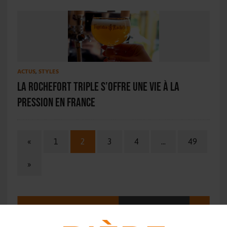
ACTUS
,
STYLES
La Rochefort Triple s’offre une vie à la
pression en France
«
1
2
3
4
…
49
»