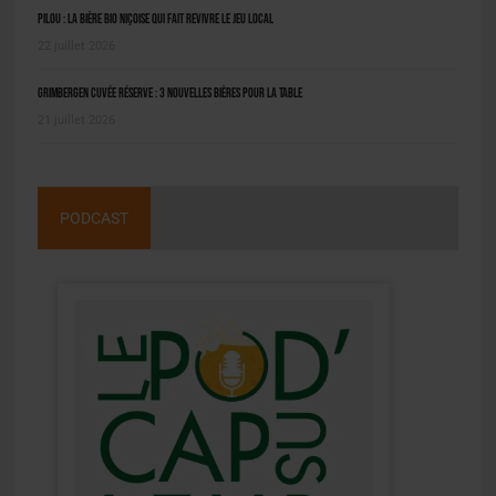
Pilou : la bière bio niçoise qui fait revivre le jeu local
22 juillet 2026
Grimbergen Cuvée Réserve : 3 nouvelles bières pour la table
21 juillet 2026
PODCAST